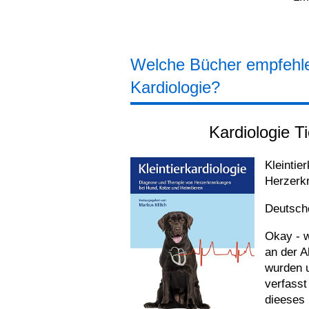
Welche Bücher empfehl
Kardiologie?
Kardiologie T
Kleintie
Herzerk
Deutsche
Okay - w
an der A
wurden u
verfasst
dieeses 