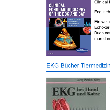
Clinical
Englisc
Ein wei
Echokard
Buch nat
man dann
EKG Bücher Tiermedizi