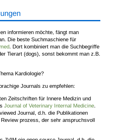
lungen
ien informieren möchte, fängt man
 an. Die beste Suchmaschiene für
med
. Dort kombiniert man die Suchbegriffe
 der Tierart (dogs), sonst bekommt man z.B.
Thema Kardiologie?
sprachige Journals zu empfehlen:
ten Zeitschriften für Innere Medizin und
as
Journal of Veterinary Internal Medicine
.
eviewed Journal, d.h. die Publikationen
n Review prozess, der sehr anspruchsvoll
s JVIM ein open source Journal, d.h. die