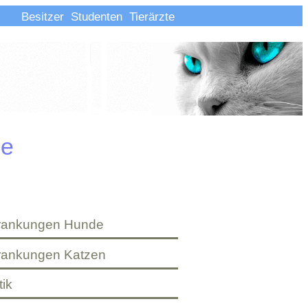
Besitzer
Studenten
Tierärzte
ie
rankungen Hunde
rankungen Katzen
ik