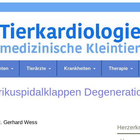
nten
Tierärzte
Krankheiten
Therapie
rikuspidalklappen Degenerati
r. Gerhard Wess
Herzerk