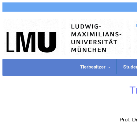
Tierbesitzer
Stude
T
Prof. D