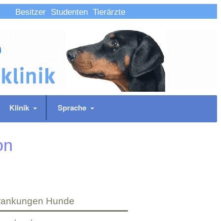
Besitzer
Studenten
Tierärzte
Klinik
Sprache
on
rankungen Hunde