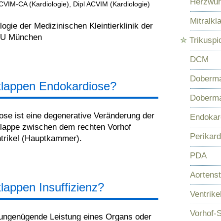
Herzwur
CVIM-CA (Kardiologie), Dipl ACVIM (Kardiologie)
Mitralk
ologie der Medizinischen Kleintierklinik der
U München
✮
Trikuspi
DCM
Doberma
lklappen Endokardiose?
Doberma
ose ist eine degenerative Veränderung der
Endokard
klappe zwischen dem rechten Vorhof
Perikar
trikel (Hauptkammer).
PDA
Aortens
klappen Insuffizienz?
Ventrik
Vorhof-
 ungenügende Leistung eines Organs oder