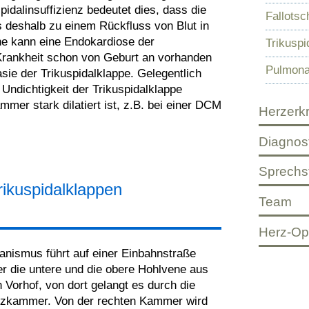
idalinsuffizienz bedeutet dies, dass die
Fallotsc
es deshalb zu einem Rückfluss von Blut in
e kann eine Endokardiose der
Trikuspi
 Krankheit schon von Geburt an vorhanden
Pulmona
asie der Trikuspidalklappe. Gelegentlich
Undichtigkeit der Trikuspidalklappe
er stark dilatiert ist, z.B. bei einer DCM
Herzerk
Diagnost
Sprechs
rikuspidalklappen
Team
Herz-Op
anismus führt auf einer Einbahnstraße
er die untere und die obere Hohlvene aus
 Vorhof, von dort gelangt es durch die
Herzkammer. Von der rechten Kammer wird