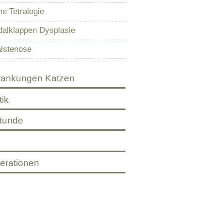
he Tetralogie
dalklappen Dysplasie
lstenose
rankungen Katzen
ik
tunde
erationen