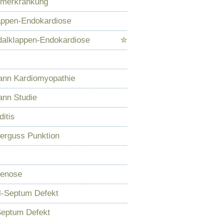
merkrankung
lappen-Endokardiose
dalklappen-Endokardiose
✮
nn Kardiomyopathie
nn Studie
itis
derguss Punktion
tenose
el-Septum Defekt
Septum Defekt