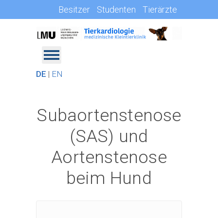
Besitzer
Studenten
Tierärzte
DE
|
EN
Subaortenstenose
(SAS) und
Aortenstenose
beim Hund