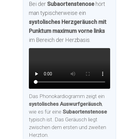
Bei der
Subaortenstenose
hört
man typischerweise ein
systolisches Herzgeräusch mit
Punktum maximum vorne links
im Bereich der Herzbasis.
Das Phonokardiogramm zeigt ein
systolisches Auswurfgeräusch
,
wie es für eine
Subaortenstenose
typisch ist. Das Geräusch liegt
zwischen dem ersten und zweiten
Herzton.