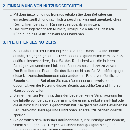
2. EINRÄUMUNG VON NUTZUNGSRECHTEN
Mit dem Erstellen eines Beitrags erteilen Sie dem Betreiber ein
einfaches, zeitlich und räumlich unbeschränktes und unentgeltliches
Recht, Ihren Beitrag im Rahmen des Boards zu nutzen.
Das Nutzungsrecht nach Punkt 2, Unterpunkt a bleibt auch nach
Kündigung des Nutzungsvertrages bestehen.
3. PFLICHTEN DES NUTZERS
Sie erklären mit der Erstellung eines Beitrags, dass er keine Inhalte
enthält, die gegen geltendes Recht oder die guten Sitten verstoßen. Sie
erklären insbesondere, dass Sie das Recht besitzen, die in Ihren
Beiträgen verwendeten Links und Bilder zu setzen bzw. zu verwenden.
Der Betreiber des Boards übt das Hausrecht aus. Bei Verstößen gegen
diese Nutzungsbedingungen oder anderer im Board veröffentlichten
Regeln kann der Betreiber Sie nach Abmahnung zeitweise oder
dauerhaft von der Nutzung dieses Boards ausschließen und Ihnen ein
Hausverbot erteilen.
Sie nehmen zur Kenntnis, dass der Betreiber keine Verantwortung für
die Inhalte von Beiträgen übernimmt, die er nicht selbst erstellt hat oder
die er nicht zur Kenntnis genommen hat. Sie gestatten dem Betreiber, Ihr
Benutzerkonto, Beiträge und Funktionen jederzeit zu löschen oder zu
sperren.
Sie gestatten dem Betreiber darüber hinaus, Ihre Beiträge abzuändern,
sofern sie gegen o. g. Regeln verstoßen oder geeignet sind, dem
Betreiber oder einem Dritten Schaden zuzufügen.