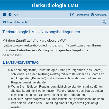
Tierkardiologie LMU
FAQ
Registrieren
Anmelden
S
Foren-Übersicht
u
Tierkardiologie LMU - Nutzungsbedingungen
c
h
Mit dem Zugriff auf „Tierkardiologie LMU“
(„https://www.tierkardiologie.lmu.de/forum“) wird zwischen Ihnen
e
und dem Betreiber ein Vertrag mit folgenden Regelungen
geschlossen:
1. NUTZUNGSVERTRAG
Mit dem Zugriff auf „Tierkardiologie LMU“ (im Folgenden „das Board“)
schließen Sie einen Nutzungsvertrag mit dem Betreiber des Boards ab
(im Folgenden „Betreiber“) und erklären sich mit den nachfolgenden
Regelungen einverstanden.
Wenn Sie mit diesen Regelungen nicht einverstanden sind, so dürfen
Sie das Board nicht weiter nutzen. Für die Nutzung des Boards gelten
jeweils die an dieser Stelle veröffentlichten Regelungen.
Der Nutzungsvertrag wird auf unbestimmte Zeit geschlossen und kann
von beiden Seiten ohne Einhaltung einer Frist jederzeit gekündigt
werden.