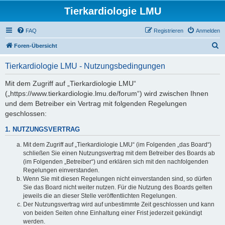
Tierkardiologie LMU
FAQ
Registrieren
Anmelden
S
Foren-Übersicht
u
Tierkardiologie LMU - Nutzungsbedingungen
c
h
Mit dem Zugriff auf „Tierkardiologie LMU“
(„https://www.tierkardiologie.lmu.de/forum“) wird zwischen Ihnen
e
und dem Betreiber ein Vertrag mit folgenden Regelungen
geschlossen:
1. NUTZUNGSVERTRAG
Mit dem Zugriff auf „Tierkardiologie LMU“ (im Folgenden „das Board“)
schließen Sie einen Nutzungsvertrag mit dem Betreiber des Boards ab
(im Folgenden „Betreiber“) und erklären sich mit den nachfolgenden
Regelungen einverstanden.
Wenn Sie mit diesen Regelungen nicht einverstanden sind, so dürfen
Sie das Board nicht weiter nutzen. Für die Nutzung des Boards gelten
jeweils die an dieser Stelle veröffentlichten Regelungen.
Der Nutzungsvertrag wird auf unbestimmte Zeit geschlossen und kann
von beiden Seiten ohne Einhaltung einer Frist jederzeit gekündigt
werden.