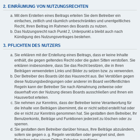
2. EINRÄUMUNG VON NUTZUNGSRECHTEN
Mit dem Erstellen eines Beitrags erteilen Sie dem Betreiber ein
einfaches, zeitlich und räumlich unbeschränktes und unentgeltliches
Recht, Ihren Beitrag im Rahmen des Boards zu nutzen.
Das Nutzungsrecht nach Punkt 2, Unterpunkt a bleibt auch nach
Kündigung des Nutzungsvertrages bestehen.
3. PFLICHTEN DES NUTZERS
Sie erklären mit der Erstellung eines Beitrags, dass er keine Inhalte
enthält, die gegen geltendes Recht oder die guten Sitten verstoßen. Sie
erklären insbesondere, dass Sie das Recht besitzen, die in Ihren
Beiträgen verwendeten Links und Bilder zu setzen bzw. zu verwenden.
Der Betreiber des Boards übt das Hausrecht aus. Bei Verstößen gegen
diese Nutzungsbedingungen oder anderer im Board veröffentlichten
Regeln kann der Betreiber Sie nach Abmahnung zeitweise oder
dauerhaft von der Nutzung dieses Boards ausschließen und Ihnen ein
Hausverbot erteilen.
Sie nehmen zur Kenntnis, dass der Betreiber keine Verantwortung für
die Inhalte von Beiträgen übernimmt, die er nicht selbst erstellt hat oder
die er nicht zur Kenntnis genommen hat. Sie gestatten dem Betreiber, Ihr
Benutzerkonto, Beiträge und Funktionen jederzeit zu löschen oder zu
sperren.
Sie gestatten dem Betreiber darüber hinaus, Ihre Beiträge abzuändern,
sofern sie gegen o. g. Regeln verstoßen oder geeignet sind, dem
Betreiber oder einem Dritten Schaden zuzufügen.