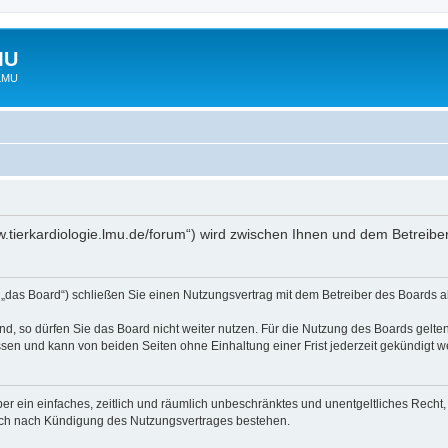
MU
 LMU
www.tierkardiologie.lmu.de/forum“) wird zwischen Ihnen und dem Betreib
 „das Board“) schließen Sie einen Nutzungsvertrag mit dem Betreiber des Boards ab
, so dürfen Sie das Board nicht weiter nutzen. Für die Nutzung des Boards gelten 
sen und kann von beiden Seiten ohne Einhaltung einer Frist jederzeit gekündigt w
iber ein einfaches, zeitlich und räumlich unbeschränktes und unentgeltliches Rech
auch nach Kündigung des Nutzungsvertrages bestehen.