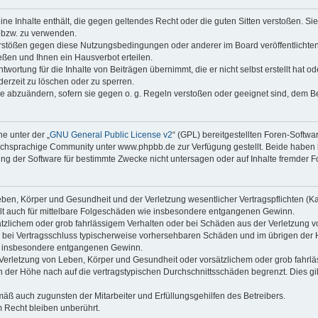
keine Inhalte enthält, die gegen geltendes Recht oder die guten Sitten verstoßen. Si
n bzw. zu verwenden.
erstößen gegen diese Nutzungsbedingungen oder anderer im Board veröffentlicht
ßen und Ihnen ein Hausverbot erteilen.
wortung für die Inhalte von Beiträgen übernimmt, die er nicht selbst erstellt hat 
derzeit zu löschen oder zu sperren.
äge abzuändern, sofern sie gegen o. g. Regeln verstoßen oder geeignet sind, dem 
e unter der „
GNU General Public License v2
“ (GPL) bereitgestellten Foren-Soft
chsprachige Community unter www.phpbb.de zur Verfügung gestellt. Beide haben ke
g der Software für bestimmte Zwecke nicht untersagen oder auf Inhalte fremder F
ben, Körper und Gesundheit und der Verletzung wesentlicher Vertragspflichten (Kard
gilt auch für mittelbare Folgeschäden wie insbesondere entgangenen Gewinn.
ätzlichem oder grob fahrlässigem Verhalten oder bei Schäden aus der Verletzung 
 die bei Vertragsschluss typischerweise vorhersehbaren Schäden und im übrigen de
wie insbesondere entgangenen Gewinn.
erletzung von Leben, Körper und Gesundheit oder vorsätzlichem oder grob fahrläs
der Höhe nach auf die vertragstypischen Durchschnittsschäden begrenzt. Dies gi
mäß auch zugunsten der Mitarbeiter und Erfüllungsgehilfen des Betreibers.
 Recht bleiben unberührt.