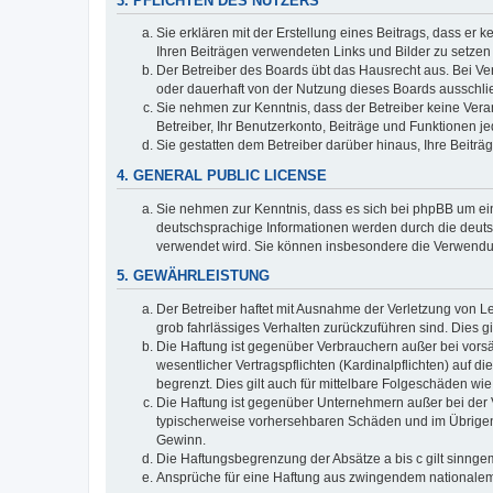
3. PFLICHTEN DES NUTZERS
Sie erklären mit der Erstellung eines Beitrags, dass er 
Ihren Beiträgen verwendeten Links und Bilder zu setze
Der Betreiber des Boards übt das Hausrecht aus. Bei V
oder dauerhaft von der Nutzung dieses Boards ausschlie
Sie nehmen zur Kenntnis, dass der Betreiber keine Verant
Betreiber, Ihr Benutzerkonto, Beiträge und Funktionen je
Sie gestatten dem Betreiber darüber hinaus, Ihre Beitr
4. GENERAL PUBLIC LICENSE
Sie nehmen zur Kenntnis, dass es sich bei phpBB um ein
deutschsprachige Informationen werden durch die deuts
verwendet wird. Sie können insbesondere die Verwendun
5. GEWÄHRLEISTUNG
Der Betreiber haftet mit Ausnahme der Verletzung von Le
grob fahrlässiges Verhalten zurückzuführen sind. Dies 
Die Haftung ist gegenüber Verbrauchern außer bei vors
wesentlicher Vertragspflichten (Kardinalpflichten) auf
begrenzt. Dies gilt auch für mittelbare Folgeschäden 
Die Haftung ist gegenüber Unternehmern außer bei der V
typischerweise vorhersehbaren Schäden und im Übrigen 
Gewinn.
Die Haftungsbegrenzung der Absätze a bis c gilt sinnge
Ansprüche für eine Haftung aus zwingendem nationalem