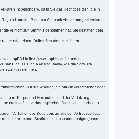
e erklären insbesondere, dass Sie das Recht besitzen, die in
en Regeln kann der Betreiber Sie nach Abmahnung zeitweise
oder die er nicht zur Kenntnis genommen hat. Sie gestatten dem
Betreiber oder einem Dritten Schaden zuzufügen.
ware von phpBB Limited (www.phpbb.com) handelt;
inen Einfluss auf die Art und Weise, wie die Software
oren Einfluss nehmen.
inalpflichten) nur für Schäden, die auf ein vorsätzliches oder
von Leben, Körper und Gesundheit und der Verletzung
r Höhe nach auf die vertragstypischen Durchschnittsschäden
sigem Verhalten des Betreibers auf die bei Vertragsschluss
lt auch für mittelbare Schäden, insbesondere entgangenen