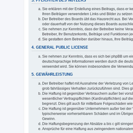
3. PFLICHTEN DES NUTZERS
Sie erklären mit der Erstellung eines Beitrags, dass er 
Ihren Beiträgen verwendeten Links und Bilder zu setze
Der Betreiber des Boards übt das Hausrecht aus. Bei V
oder dauerhaft von der Nutzung dieses Boards ausschlie
Sie nehmen zur Kenntnis, dass der Betreiber keine Verant
Betreiber, Ihr Benutzerkonto, Beiträge und Funktionen je
Sie gestatten dem Betreiber darüber hinaus, Ihre Beitr
4. GENERAL PUBLIC LICENSE
Sie nehmen zur Kenntnis, dass es sich bei phpBB um ein
deutschsprachige Informationen werden durch die deuts
verwendet wird. Sie können insbesondere die Verwendun
5. GEWÄHRLEISTUNG
Der Betreiber haftet mit Ausnahme der Verletzung von Le
grob fahrlässiges Verhalten zurückzuführen sind. Dies 
Die Haftung ist gegenüber Verbrauchern außer bei vors
wesentlicher Vertragspflichten (Kardinalpflichten) auf
begrenzt. Dies gilt auch für mittelbare Folgeschäden 
Die Haftung ist gegenüber Unternehmern außer bei der V
typischerweise vorhersehbaren Schäden und im Übrigen 
Gewinn.
Die Haftungsbegrenzung der Absätze a bis c gilt sinnge
Ansprüche für eine Haftung aus zwingendem nationalem