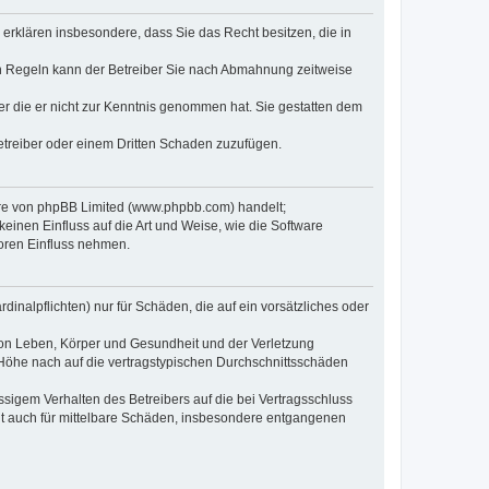
e erklären insbesondere, dass Sie das Recht besitzen, die in
en Regeln kann der Betreiber Sie nach Abmahnung zeitweise
oder die er nicht zur Kenntnis genommen hat. Sie gestatten dem
Betreiber oder einem Dritten Schaden zuzufügen.
ware von phpBB Limited (www.phpbb.com) handelt;
inen Einfluss auf die Art und Weise, wie die Software
oren Einfluss nehmen.
inalpflichten) nur für Schäden, die auf ein vorsätzliches oder
von Leben, Körper und Gesundheit und der Verletzung
r Höhe nach auf die vertragstypischen Durchschnittsschäden
sigem Verhalten des Betreibers auf die bei Vertragsschluss
lt auch für mittelbare Schäden, insbesondere entgangenen