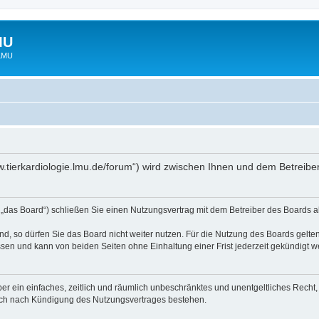
MU
 LMU
www.tierkardiologie.lmu.de/forum“) wird zwischen Ihnen und dem Betreib
 „das Board“) schließen Sie einen Nutzungsvertrag mit dem Betreiber des Boards ab
, so dürfen Sie das Board nicht weiter nutzen. Für die Nutzung des Boards gelten 
sen und kann von beiden Seiten ohne Einhaltung einer Frist jederzeit gekündigt w
iber ein einfaches, zeitlich und räumlich unbeschränktes und unentgeltliches Rech
auch nach Kündigung des Nutzungsvertrages bestehen.