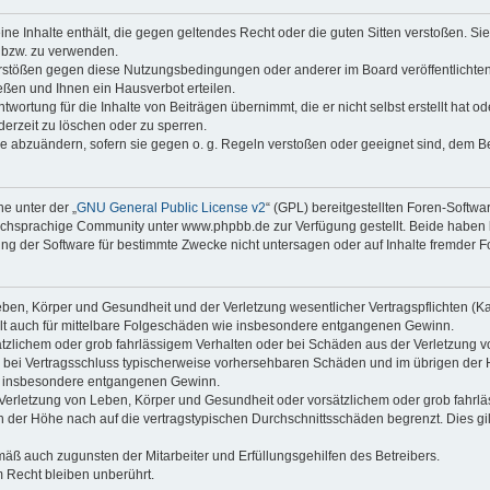
keine Inhalte enthält, die gegen geltendes Recht oder die guten Sitten verstoßen. Si
n bzw. zu verwenden.
erstößen gegen diese Nutzungsbedingungen oder anderer im Board veröffentlicht
ßen und Ihnen ein Hausverbot erteilen.
wortung für die Inhalte von Beiträgen übernimmt, die er nicht selbst erstellt hat 
derzeit zu löschen oder zu sperren.
äge abzuändern, sofern sie gegen o. g. Regeln verstoßen oder geeignet sind, dem 
e unter der „
GNU General Public License v2
“ (GPL) bereitgestellten Foren-Soft
chsprachige Community unter www.phpbb.de zur Verfügung gestellt. Beide haben ke
g der Software für bestimmte Zwecke nicht untersagen oder auf Inhalte fremder F
ben, Körper und Gesundheit und der Verletzung wesentlicher Vertragspflichten (Kard
gilt auch für mittelbare Folgeschäden wie insbesondere entgangenen Gewinn.
ätzlichem oder grob fahrlässigem Verhalten oder bei Schäden aus der Verletzung 
 die bei Vertragsschluss typischerweise vorhersehbaren Schäden und im übrigen de
wie insbesondere entgangenen Gewinn.
erletzung von Leben, Körper und Gesundheit oder vorsätzlichem oder grob fahrläs
der Höhe nach auf die vertragstypischen Durchschnittsschäden begrenzt. Dies gi
mäß auch zugunsten der Mitarbeiter und Erfüllungsgehilfen des Betreibers.
 Recht bleiben unberührt.