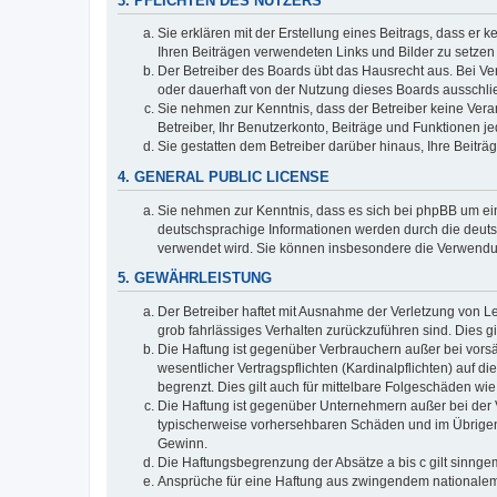
3. PFLICHTEN DES NUTZERS
Sie erklären mit der Erstellung eines Beitrags, dass er 
Ihren Beiträgen verwendeten Links und Bilder zu setze
Der Betreiber des Boards übt das Hausrecht aus. Bei V
oder dauerhaft von der Nutzung dieses Boards ausschlie
Sie nehmen zur Kenntnis, dass der Betreiber keine Verant
Betreiber, Ihr Benutzerkonto, Beiträge und Funktionen je
Sie gestatten dem Betreiber darüber hinaus, Ihre Beitr
4. GENERAL PUBLIC LICENSE
Sie nehmen zur Kenntnis, dass es sich bei phpBB um ein
deutschsprachige Informationen werden durch die deuts
verwendet wird. Sie können insbesondere die Verwendun
5. GEWÄHRLEISTUNG
Der Betreiber haftet mit Ausnahme der Verletzung von Le
grob fahrlässiges Verhalten zurückzuführen sind. Dies 
Die Haftung ist gegenüber Verbrauchern außer bei vors
wesentlicher Vertragspflichten (Kardinalpflichten) auf
begrenzt. Dies gilt auch für mittelbare Folgeschäden 
Die Haftung ist gegenüber Unternehmern außer bei der V
typischerweise vorhersehbaren Schäden und im Übrigen 
Gewinn.
Die Haftungsbegrenzung der Absätze a bis c gilt sinnge
Ansprüche für eine Haftung aus zwingendem nationalem