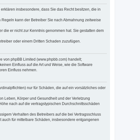
e erklären insbesondere, dass Sie das Recht besitzen, die in
en Regeln kann der Betreiber Sie nach Abmahnung zeitweise
oder die er nicht zur Kenntnis genommen hat. Sie gestatten dem
Betreiber oder einem Dritten Schaden zuzufügen.
ware von phpBB Limited (www.phpbb.com) handelt;
inen Einfluss auf die Art und Weise, wie die Software
oren Einfluss nehmen.
inalpflichten) nur für Schäden, die auf ein vorsätzliches oder
von Leben, Körper und Gesundheit und der Verletzung
r Höhe nach auf die vertragstypischen Durchschnittsschäden
sigem Verhalten des Betreibers auf die bei Vertragsschluss
lt auch für mittelbare Schäden, insbesondere entgangenen