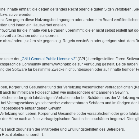
keine Inhalte enthält, die gegen geltendes Recht oder die guten Sitten verstoßen. Si
n bzw. zu verwenden.
erstößen gegen diese Nutzungsbedingungen oder anderer im Board veröffentlicht
ßen und Ihnen ein Hausverbot erteilen.
wortung für die Inhalte von Beiträgen übernimmt, die er nicht selbst erstellt hat 
derzeit zu löschen oder zu sperren.
äge abzuändern, sofern sie gegen o. g. Regeln verstoßen oder geeignet sind, dem 
e unter der „
GNU General Public License v2
“ (GPL) bereitgestellten Foren-Soft
chsprachige Community unter www.phpbb.de zur Verfügung gestellt. Beide haben ke
g der Software für bestimmte Zwecke nicht untersagen oder auf Inhalte fremder F
ben, Körper und Gesundheit und der Verletzung wesentlicher Vertragspflichten (Kard
gilt auch für mittelbare Folgeschäden wie insbesondere entgangenen Gewinn.
ätzlichem oder grob fahrlässigem Verhalten oder bei Schäden aus der Verletzung 
 die bei Vertragsschluss typischerweise vorhersehbaren Schäden und im übrigen de
wie insbesondere entgangenen Gewinn.
erletzung von Leben, Körper und Gesundheit oder vorsätzlichem oder grob fahrläs
der Höhe nach auf die vertragstypischen Durchschnittsschäden begrenzt. Dies gi
mäß auch zugunsten der Mitarbeiter und Erfüllungsgehilfen des Betreibers.
 Recht bleiben unberührt.