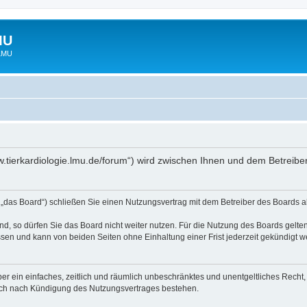
MU
 LMU
www.tierkardiologie.lmu.de/forum“) wird zwischen Ihnen und dem Betreib
 „das Board“) schließen Sie einen Nutzungsvertrag mit dem Betreiber des Boards ab
, so dürfen Sie das Board nicht weiter nutzen. Für die Nutzung des Boards gelten 
sen und kann von beiden Seiten ohne Einhaltung einer Frist jederzeit gekündigt w
iber ein einfaches, zeitlich und räumlich unbeschränktes und unentgeltliches Rech
auch nach Kündigung des Nutzungsvertrages bestehen.