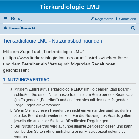
Tierkardiologie LMU
FAQ
Registrieren
Anmelden
S
Foren-Übersicht
u
Tierkardiologie LMU - Nutzungsbedingungen
c
h
Mit dem Zugriff auf „Tierkardiologie LMU“
(„https://www.tierkardiologie.lmu.de/forum“) wird zwischen Ihnen
e
und dem Betreiber ein Vertrag mit folgenden Regelungen
geschlossen:
1. NUTZUNGSVERTRAG
Mit dem Zugriff auf „Tierkardiologie LMU“ (im Folgenden „das Board“)
schließen Sie einen Nutzungsvertrag mit dem Betreiber des Boards ab
(im Folgenden „Betreiber“) und erklären sich mit den nachfolgenden
Regelungen einverstanden.
Wenn Sie mit diesen Regelungen nicht einverstanden sind, so dürfen
Sie das Board nicht weiter nutzen. Für die Nutzung des Boards gelten
jeweils die an dieser Stelle veröffentlichten Regelungen.
Der Nutzungsvertrag wird auf unbestimmte Zeit geschlossen und kann
von beiden Seiten ohne Einhaltung einer Frist jederzeit gekündigt
werden.