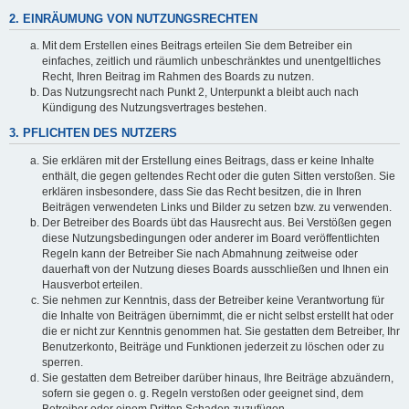
2. EINRÄUMUNG VON NUTZUNGSRECHTEN
Mit dem Erstellen eines Beitrags erteilen Sie dem Betreiber ein
einfaches, zeitlich und räumlich unbeschränktes und unentgeltliches
Recht, Ihren Beitrag im Rahmen des Boards zu nutzen.
Das Nutzungsrecht nach Punkt 2, Unterpunkt a bleibt auch nach
Kündigung des Nutzungsvertrages bestehen.
3. PFLICHTEN DES NUTZERS
Sie erklären mit der Erstellung eines Beitrags, dass er keine Inhalte
enthält, die gegen geltendes Recht oder die guten Sitten verstoßen. Sie
erklären insbesondere, dass Sie das Recht besitzen, die in Ihren
Beiträgen verwendeten Links und Bilder zu setzen bzw. zu verwenden.
Der Betreiber des Boards übt das Hausrecht aus. Bei Verstößen gegen
diese Nutzungsbedingungen oder anderer im Board veröffentlichten
Regeln kann der Betreiber Sie nach Abmahnung zeitweise oder
dauerhaft von der Nutzung dieses Boards ausschließen und Ihnen ein
Hausverbot erteilen.
Sie nehmen zur Kenntnis, dass der Betreiber keine Verantwortung für
die Inhalte von Beiträgen übernimmt, die er nicht selbst erstellt hat oder
die er nicht zur Kenntnis genommen hat. Sie gestatten dem Betreiber, Ihr
Benutzerkonto, Beiträge und Funktionen jederzeit zu löschen oder zu
sperren.
Sie gestatten dem Betreiber darüber hinaus, Ihre Beiträge abzuändern,
sofern sie gegen o. g. Regeln verstoßen oder geeignet sind, dem
Betreiber oder einem Dritten Schaden zuzufügen.