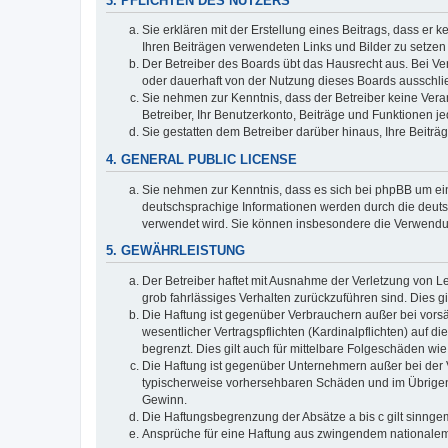
3. PFLICHTEN DES NUTZERS
Sie erklären mit der Erstellung eines Beitrags, dass er 
Ihren Beiträgen verwendeten Links und Bilder zu setze
Der Betreiber des Boards übt das Hausrecht aus. Bei V
oder dauerhaft von der Nutzung dieses Boards ausschlie
Sie nehmen zur Kenntnis, dass der Betreiber keine Verant
Betreiber, Ihr Benutzerkonto, Beiträge und Funktionen je
Sie gestatten dem Betreiber darüber hinaus, Ihre Beitr
4. GENERAL PUBLIC LICENSE
Sie nehmen zur Kenntnis, dass es sich bei phpBB um ein
deutschsprachige Informationen werden durch die deuts
verwendet wird. Sie können insbesondere die Verwendun
5. GEWÄHRLEISTUNG
Der Betreiber haftet mit Ausnahme der Verletzung von Le
grob fahrlässiges Verhalten zurückzuführen sind. Dies 
Die Haftung ist gegenüber Verbrauchern außer bei vors
wesentlicher Vertragspflichten (Kardinalpflichten) auf
begrenzt. Dies gilt auch für mittelbare Folgeschäden 
Die Haftung ist gegenüber Unternehmern außer bei der V
typischerweise vorhersehbaren Schäden und im Übrigen 
Gewinn.
Die Haftungsbegrenzung der Absätze a bis c gilt sinnge
Ansprüche für eine Haftung aus zwingendem nationalem