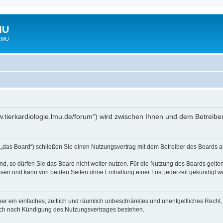
MU
 LMU
www.tierkardiologie.lmu.de/forum“) wird zwischen Ihnen und dem Betreib
 „das Board“) schließen Sie einen Nutzungsvertrag mit dem Betreiber des Boards ab
, so dürfen Sie das Board nicht weiter nutzen. Für die Nutzung des Boards gelten 
sen und kann von beiden Seiten ohne Einhaltung einer Frist jederzeit gekündigt w
iber ein einfaches, zeitlich und räumlich unbeschränktes und unentgeltliches Rech
auch nach Kündigung des Nutzungsvertrages bestehen.