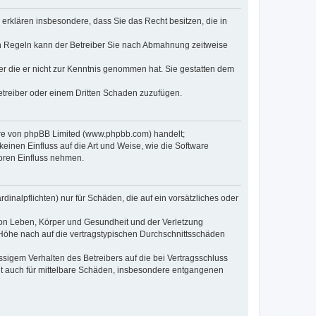
e erklären insbesondere, dass Sie das Recht besitzen, die in
en Regeln kann der Betreiber Sie nach Abmahnung zeitweise
oder die er nicht zur Kenntnis genommen hat. Sie gestatten dem
Betreiber oder einem Dritten Schaden zuzufügen.
ware von phpBB Limited (www.phpbb.com) handelt;
inen Einfluss auf die Art und Weise, wie die Software
oren Einfluss nehmen.
inalpflichten) nur für Schäden, die auf ein vorsätzliches oder
von Leben, Körper und Gesundheit und der Verletzung
r Höhe nach auf die vertragstypischen Durchschnittsschäden
sigem Verhalten des Betreibers auf die bei Vertragsschluss
lt auch für mittelbare Schäden, insbesondere entgangenen