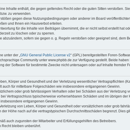
keine Inhalte enthält, die gegen geltendes Recht oder die guten Sitten verstoßen. Si
n bzw. zu verwenden.
erstößen gegen diese Nutzungsbedingungen oder anderer im Board veröffentlicht
ßen und Ihnen ein Hausverbot erteilen.
wortung für die Inhalte von Beiträgen übernimmt, die er nicht selbst erstellt hat 
derzeit zu löschen oder zu sperren.
äge abzuändern, sofern sie gegen o. g. Regeln verstoßen oder geeignet sind, dem 
e unter der „
GNU General Public License v2
“ (GPL) bereitgestellten Foren-Soft
chsprachige Community unter www.phpbb.de zur Verfügung gestellt. Beide haben ke
g der Software für bestimmte Zwecke nicht untersagen oder auf Inhalte fremder F
ben, Körper und Gesundheit und der Verletzung wesentlicher Vertragspflichten (Kard
gilt auch für mittelbare Folgeschäden wie insbesondere entgangenen Gewinn.
ätzlichem oder grob fahrlässigem Verhalten oder bei Schäden aus der Verletzung 
 die bei Vertragsschluss typischerweise vorhersehbaren Schäden und im übrigen de
wie insbesondere entgangenen Gewinn.
erletzung von Leben, Körper und Gesundheit oder vorsätzlichem oder grob fahrläs
der Höhe nach auf die vertragstypischen Durchschnittsschäden begrenzt. Dies gi
mäß auch zugunsten der Mitarbeiter und Erfüllungsgehilfen des Betreibers.
 Recht bleiben unberührt.