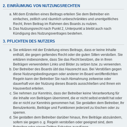
2. EINRÄUMUNG VON NUTZUNGSRECHTEN
Mit dem Erstellen eines Beitrags erteilen Sie dem Betreiber ein
einfaches, zeitlich und räumlich unbeschränktes und unentgeltliches
Recht, Ihren Beitrag im Rahmen des Boards zu nutzen.
Das Nutzungsrecht nach Punkt 2, Unterpunkt a bleibt auch nach
Kündigung des Nutzungsvertrages bestehen.
3. PFLICHTEN DES NUTZERS
Sie erklären mit der Erstellung eines Beitrags, dass er keine Inhalte
enthält, die gegen geltendes Recht oder die guten Sitten verstoßen. Sie
erklären insbesondere, dass Sie das Recht besitzen, die in Ihren
Beiträgen verwendeten Links und Bilder zu setzen bzw. zu verwenden.
Der Betreiber des Boards übt das Hausrecht aus. Bei Verstößen gegen
diese Nutzungsbedingungen oder anderer im Board veröffentlichten
Regeln kann der Betreiber Sie nach Abmahnung zeitweise oder
dauerhaft von der Nutzung dieses Boards ausschließen und Ihnen ein
Hausverbot erteilen.
Sie nehmen zur Kenntnis, dass der Betreiber keine Verantwortung für
die Inhalte von Beiträgen übernimmt, die er nicht selbst erstellt hat oder
die er nicht zur Kenntnis genommen hat. Sie gestatten dem Betreiber, Ihr
Benutzerkonto, Beiträge und Funktionen jederzeit zu löschen oder zu
sperren.
Sie gestatten dem Betreiber darüber hinaus, Ihre Beiträge abzuändern,
sofern sie gegen o. g. Regeln verstoßen oder geeignet sind, dem
Betreiber oder einem Dritten Schaden zuzufügen.