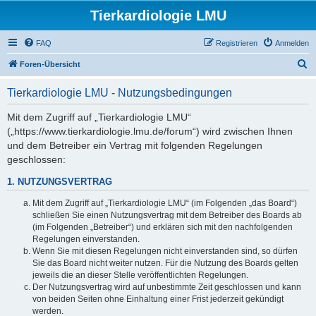
Tierkardiologie LMU
FAQ
Registrieren
Anmelden
S
Foren-Übersicht
u
Tierkardiologie LMU - Nutzungsbedingungen
c
h
Mit dem Zugriff auf „Tierkardiologie LMU“
(„https://www.tierkardiologie.lmu.de/forum“) wird zwischen Ihnen
e
und dem Betreiber ein Vertrag mit folgenden Regelungen
geschlossen:
1. NUTZUNGSVERTRAG
Mit dem Zugriff auf „Tierkardiologie LMU“ (im Folgenden „das Board“)
schließen Sie einen Nutzungsvertrag mit dem Betreiber des Boards ab
(im Folgenden „Betreiber“) und erklären sich mit den nachfolgenden
Regelungen einverstanden.
Wenn Sie mit diesen Regelungen nicht einverstanden sind, so dürfen
Sie das Board nicht weiter nutzen. Für die Nutzung des Boards gelten
jeweils die an dieser Stelle veröffentlichten Regelungen.
Der Nutzungsvertrag wird auf unbestimmte Zeit geschlossen und kann
von beiden Seiten ohne Einhaltung einer Frist jederzeit gekündigt
werden.