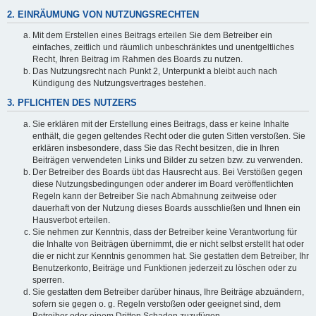
2. EINRÄUMUNG VON NUTZUNGSRECHTEN
Mit dem Erstellen eines Beitrags erteilen Sie dem Betreiber ein
einfaches, zeitlich und räumlich unbeschränktes und unentgeltliches
Recht, Ihren Beitrag im Rahmen des Boards zu nutzen.
Das Nutzungsrecht nach Punkt 2, Unterpunkt a bleibt auch nach
Kündigung des Nutzungsvertrages bestehen.
3. PFLICHTEN DES NUTZERS
Sie erklären mit der Erstellung eines Beitrags, dass er keine Inhalte
enthält, die gegen geltendes Recht oder die guten Sitten verstoßen. Sie
erklären insbesondere, dass Sie das Recht besitzen, die in Ihren
Beiträgen verwendeten Links und Bilder zu setzen bzw. zu verwenden.
Der Betreiber des Boards übt das Hausrecht aus. Bei Verstößen gegen
diese Nutzungsbedingungen oder anderer im Board veröffentlichten
Regeln kann der Betreiber Sie nach Abmahnung zeitweise oder
dauerhaft von der Nutzung dieses Boards ausschließen und Ihnen ein
Hausverbot erteilen.
Sie nehmen zur Kenntnis, dass der Betreiber keine Verantwortung für
die Inhalte von Beiträgen übernimmt, die er nicht selbst erstellt hat oder
die er nicht zur Kenntnis genommen hat. Sie gestatten dem Betreiber, Ihr
Benutzerkonto, Beiträge und Funktionen jederzeit zu löschen oder zu
sperren.
Sie gestatten dem Betreiber darüber hinaus, Ihre Beiträge abzuändern,
sofern sie gegen o. g. Regeln verstoßen oder geeignet sind, dem
Betreiber oder einem Dritten Schaden zuzufügen.