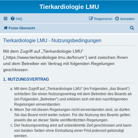
Tierkardiologie LMU
FAQ
Registrieren
Anmelden
S
Foren-Übersicht
u
Tierkardiologie LMU - Nutzungsbedingungen
c
h
Mit dem Zugriff auf „Tierkardiologie LMU“
(„https://www.tierkardiologie.lmu.de/forum“) wird zwischen Ihnen
e
und dem Betreiber ein Vertrag mit folgenden Regelungen
geschlossen:
1. NUTZUNGSVERTRAG
Mit dem Zugriff auf „Tierkardiologie LMU“ (im Folgenden „das Board“)
schließen Sie einen Nutzungsvertrag mit dem Betreiber des Boards ab
(im Folgenden „Betreiber“) und erklären sich mit den nachfolgenden
Regelungen einverstanden.
Wenn Sie mit diesen Regelungen nicht einverstanden sind, so dürfen
Sie das Board nicht weiter nutzen. Für die Nutzung des Boards gelten
jeweils die an dieser Stelle veröffentlichten Regelungen.
Der Nutzungsvertrag wird auf unbestimmte Zeit geschlossen und kann
von beiden Seiten ohne Einhaltung einer Frist jederzeit gekündigt
werden.