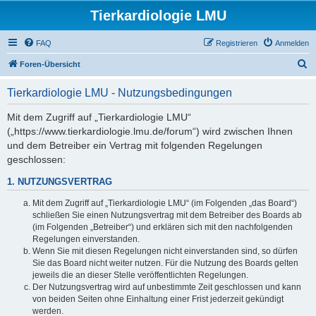
Tierkardiologie LMU
FAQ
Registrieren
Anmelden
S
Foren-Übersicht
u
Tierkardiologie LMU - Nutzungsbedingungen
c
h
Mit dem Zugriff auf „Tierkardiologie LMU“
(„https://www.tierkardiologie.lmu.de/forum“) wird zwischen Ihnen
e
und dem Betreiber ein Vertrag mit folgenden Regelungen
geschlossen:
1. NUTZUNGSVERTRAG
Mit dem Zugriff auf „Tierkardiologie LMU“ (im Folgenden „das Board“)
schließen Sie einen Nutzungsvertrag mit dem Betreiber des Boards ab
(im Folgenden „Betreiber“) und erklären sich mit den nachfolgenden
Regelungen einverstanden.
Wenn Sie mit diesen Regelungen nicht einverstanden sind, so dürfen
Sie das Board nicht weiter nutzen. Für die Nutzung des Boards gelten
jeweils die an dieser Stelle veröffentlichten Regelungen.
Der Nutzungsvertrag wird auf unbestimmte Zeit geschlossen und kann
von beiden Seiten ohne Einhaltung einer Frist jederzeit gekündigt
werden.