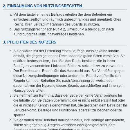
2. EINRÄUMUNG VON NUTZUNGSRECHTEN
Mit dem Erstellen eines Beitrags erteilen Sie dem Betreiber ein
einfaches, zeitlich und räumlich unbeschränktes und unentgeltliches
Recht, Ihren Beitrag im Rahmen des Boards zu nutzen.
Das Nutzungsrecht nach Punkt 2, Unterpunkt a bleibt auch nach
Kündigung des Nutzungsvertrages bestehen.
3. PFLICHTEN DES NUTZERS
Sie erklären mit der Erstellung eines Beitrags, dass er keine Inhalte
enthält, die gegen geltendes Recht oder die guten Sitten verstoßen. Sie
erklären insbesondere, dass Sie das Recht besitzen, die in Ihren
Beiträgen verwendeten Links und Bilder zu setzen bzw. zu verwenden.
Der Betreiber des Boards übt das Hausrecht aus. Bei Verstößen gegen
diese Nutzungsbedingungen oder anderer im Board veröffentlichten
Regeln kann der Betreiber Sie nach Abmahnung zeitweise oder
dauerhaft von der Nutzung dieses Boards ausschließen und Ihnen ein
Hausverbot erteilen.
Sie nehmen zur Kenntnis, dass der Betreiber keine Verantwortung für
die Inhalte von Beiträgen übernimmt, die er nicht selbst erstellt hat oder
die er nicht zur Kenntnis genommen hat. Sie gestatten dem Betreiber, Ihr
Benutzerkonto, Beiträge und Funktionen jederzeit zu löschen oder zu
sperren.
Sie gestatten dem Betreiber darüber hinaus, Ihre Beiträge abzuändern,
sofern sie gegen o. g. Regeln verstoßen oder geeignet sind, dem
Betreiber oder einem Dritten Schaden zuzufügen.