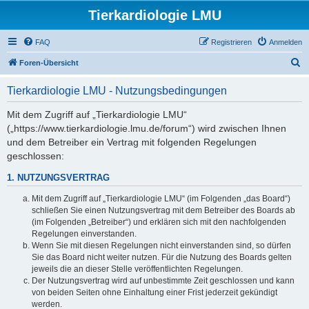
Tierkardiologie LMU
FAQ
Registrieren
Anmelden
S
Foren-Übersicht
u
Tierkardiologie LMU - Nutzungsbedingungen
c
h
Mit dem Zugriff auf „Tierkardiologie LMU“
(„https://www.tierkardiologie.lmu.de/forum“) wird zwischen Ihnen
e
und dem Betreiber ein Vertrag mit folgenden Regelungen
geschlossen:
1. NUTZUNGSVERTRAG
Mit dem Zugriff auf „Tierkardiologie LMU“ (im Folgenden „das Board“)
schließen Sie einen Nutzungsvertrag mit dem Betreiber des Boards ab
(im Folgenden „Betreiber“) und erklären sich mit den nachfolgenden
Regelungen einverstanden.
Wenn Sie mit diesen Regelungen nicht einverstanden sind, so dürfen
Sie das Board nicht weiter nutzen. Für die Nutzung des Boards gelten
jeweils die an dieser Stelle veröffentlichten Regelungen.
Der Nutzungsvertrag wird auf unbestimmte Zeit geschlossen und kann
von beiden Seiten ohne Einhaltung einer Frist jederzeit gekündigt
werden.