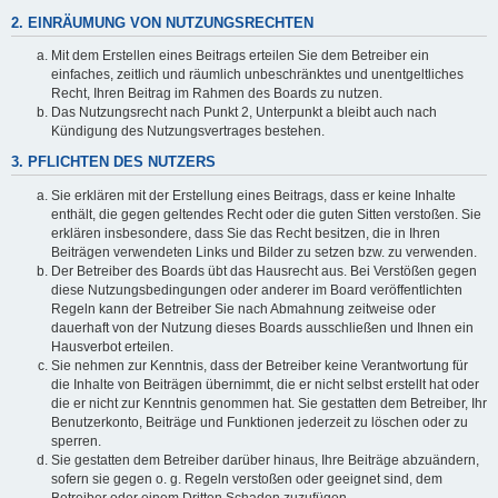
2. EINRÄUMUNG VON NUTZUNGSRECHTEN
Mit dem Erstellen eines Beitrags erteilen Sie dem Betreiber ein
einfaches, zeitlich und räumlich unbeschränktes und unentgeltliches
Recht, Ihren Beitrag im Rahmen des Boards zu nutzen.
Das Nutzungsrecht nach Punkt 2, Unterpunkt a bleibt auch nach
Kündigung des Nutzungsvertrages bestehen.
3. PFLICHTEN DES NUTZERS
Sie erklären mit der Erstellung eines Beitrags, dass er keine Inhalte
enthält, die gegen geltendes Recht oder die guten Sitten verstoßen. Sie
erklären insbesondere, dass Sie das Recht besitzen, die in Ihren
Beiträgen verwendeten Links und Bilder zu setzen bzw. zu verwenden.
Der Betreiber des Boards übt das Hausrecht aus. Bei Verstößen gegen
diese Nutzungsbedingungen oder anderer im Board veröffentlichten
Regeln kann der Betreiber Sie nach Abmahnung zeitweise oder
dauerhaft von der Nutzung dieses Boards ausschließen und Ihnen ein
Hausverbot erteilen.
Sie nehmen zur Kenntnis, dass der Betreiber keine Verantwortung für
die Inhalte von Beiträgen übernimmt, die er nicht selbst erstellt hat oder
die er nicht zur Kenntnis genommen hat. Sie gestatten dem Betreiber, Ihr
Benutzerkonto, Beiträge und Funktionen jederzeit zu löschen oder zu
sperren.
Sie gestatten dem Betreiber darüber hinaus, Ihre Beiträge abzuändern,
sofern sie gegen o. g. Regeln verstoßen oder geeignet sind, dem
Betreiber oder einem Dritten Schaden zuzufügen.