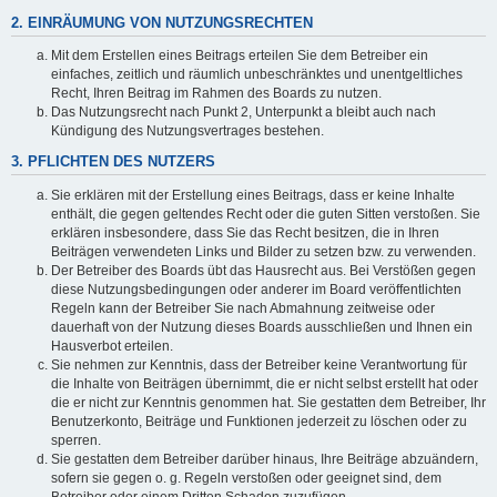
2. EINRÄUMUNG VON NUTZUNGSRECHTEN
Mit dem Erstellen eines Beitrags erteilen Sie dem Betreiber ein
einfaches, zeitlich und räumlich unbeschränktes und unentgeltliches
Recht, Ihren Beitrag im Rahmen des Boards zu nutzen.
Das Nutzungsrecht nach Punkt 2, Unterpunkt a bleibt auch nach
Kündigung des Nutzungsvertrages bestehen.
3. PFLICHTEN DES NUTZERS
Sie erklären mit der Erstellung eines Beitrags, dass er keine Inhalte
enthält, die gegen geltendes Recht oder die guten Sitten verstoßen. Sie
erklären insbesondere, dass Sie das Recht besitzen, die in Ihren
Beiträgen verwendeten Links und Bilder zu setzen bzw. zu verwenden.
Der Betreiber des Boards übt das Hausrecht aus. Bei Verstößen gegen
diese Nutzungsbedingungen oder anderer im Board veröffentlichten
Regeln kann der Betreiber Sie nach Abmahnung zeitweise oder
dauerhaft von der Nutzung dieses Boards ausschließen und Ihnen ein
Hausverbot erteilen.
Sie nehmen zur Kenntnis, dass der Betreiber keine Verantwortung für
die Inhalte von Beiträgen übernimmt, die er nicht selbst erstellt hat oder
die er nicht zur Kenntnis genommen hat. Sie gestatten dem Betreiber, Ihr
Benutzerkonto, Beiträge und Funktionen jederzeit zu löschen oder zu
sperren.
Sie gestatten dem Betreiber darüber hinaus, Ihre Beiträge abzuändern,
sofern sie gegen o. g. Regeln verstoßen oder geeignet sind, dem
Betreiber oder einem Dritten Schaden zuzufügen.