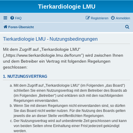
Tierkardiologie LMU
FAQ
Registrieren
Anmelden
S
Foren-Übersicht
u
Tierkardiologie LMU - Nutzungsbedingungen
c
h
Mit dem Zugriff auf „Tierkardiologie LMU“
(„https://www.tierkardiologie.lmu.de/forum“) wird zwischen Ihnen
e
und dem Betreiber ein Vertrag mit folgenden Regelungen
geschlossen:
1. NUTZUNGSVERTRAG
Mit dem Zugriff auf „Tierkardiologie LMU“ (im Folgenden „das Board“)
schließen Sie einen Nutzungsvertrag mit dem Betreiber des Boards ab
(im Folgenden „Betreiber“) und erklären sich mit den nachfolgenden
Regelungen einverstanden.
Wenn Sie mit diesen Regelungen nicht einverstanden sind, so dürfen
Sie das Board nicht weiter nutzen. Für die Nutzung des Boards gelten
jeweils die an dieser Stelle veröffentlichten Regelungen.
Der Nutzungsvertrag wird auf unbestimmte Zeit geschlossen und kann
von beiden Seiten ohne Einhaltung einer Frist jederzeit gekündigt
werden.