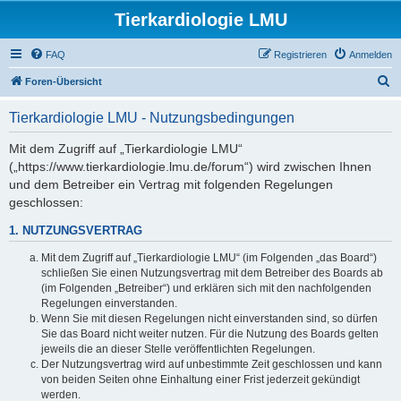
Tierkardiologie LMU
FAQ
Registrieren
Anmelden
S
Foren-Übersicht
u
Tierkardiologie LMU - Nutzungsbedingungen
c
h
Mit dem Zugriff auf „Tierkardiologie LMU“
(„https://www.tierkardiologie.lmu.de/forum“) wird zwischen Ihnen
e
und dem Betreiber ein Vertrag mit folgenden Regelungen
geschlossen:
1. NUTZUNGSVERTRAG
Mit dem Zugriff auf „Tierkardiologie LMU“ (im Folgenden „das Board“)
schließen Sie einen Nutzungsvertrag mit dem Betreiber des Boards ab
(im Folgenden „Betreiber“) und erklären sich mit den nachfolgenden
Regelungen einverstanden.
Wenn Sie mit diesen Regelungen nicht einverstanden sind, so dürfen
Sie das Board nicht weiter nutzen. Für die Nutzung des Boards gelten
jeweils die an dieser Stelle veröffentlichten Regelungen.
Der Nutzungsvertrag wird auf unbestimmte Zeit geschlossen und kann
von beiden Seiten ohne Einhaltung einer Frist jederzeit gekündigt
werden.