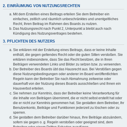
2. EINRÄUMUNG VON NUTZUNGSRECHTEN
Mit dem Erstellen eines Beitrags erteilen Sie dem Betreiber ein
einfaches, zeitlich und räumlich unbeschränktes und unentgeltliches
Recht, Ihren Beitrag im Rahmen des Boards zu nutzen.
Das Nutzungsrecht nach Punkt 2, Unterpunkt a bleibt auch nach
Kündigung des Nutzungsvertrages bestehen.
3. PFLICHTEN DES NUTZERS
Sie erklären mit der Erstellung eines Beitrags, dass er keine Inhalte
enthält, die gegen geltendes Recht oder die guten Sitten verstoßen. Sie
erklären insbesondere, dass Sie das Recht besitzen, die in Ihren
Beiträgen verwendeten Links und Bilder zu setzen bzw. zu verwenden.
Der Betreiber des Boards übt das Hausrecht aus. Bei Verstößen gegen
diese Nutzungsbedingungen oder anderer im Board veröffentlichten
Regeln kann der Betreiber Sie nach Abmahnung zeitweise oder
dauerhaft von der Nutzung dieses Boards ausschließen und Ihnen ein
Hausverbot erteilen.
Sie nehmen zur Kenntnis, dass der Betreiber keine Verantwortung für
die Inhalte von Beiträgen übernimmt, die er nicht selbst erstellt hat oder
die er nicht zur Kenntnis genommen hat. Sie gestatten dem Betreiber, Ihr
Benutzerkonto, Beiträge und Funktionen jederzeit zu löschen oder zu
sperren.
Sie gestatten dem Betreiber darüber hinaus, Ihre Beiträge abzuändern,
sofern sie gegen o. g. Regeln verstoßen oder geeignet sind, dem
Betreiber oder einem Dritten Schaden zuzufügen.