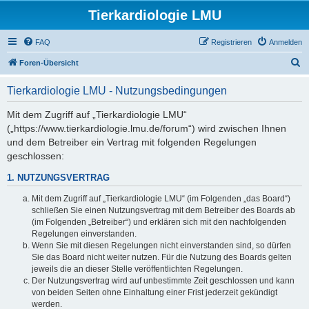
Tierkardiologie LMU
FAQ
Registrieren
Anmelden
S
Foren-Übersicht
u
Tierkardiologie LMU - Nutzungsbedingungen
c
h
Mit dem Zugriff auf „Tierkardiologie LMU“
(„https://www.tierkardiologie.lmu.de/forum“) wird zwischen Ihnen
e
und dem Betreiber ein Vertrag mit folgenden Regelungen
geschlossen:
1. NUTZUNGSVERTRAG
Mit dem Zugriff auf „Tierkardiologie LMU“ (im Folgenden „das Board“)
schließen Sie einen Nutzungsvertrag mit dem Betreiber des Boards ab
(im Folgenden „Betreiber“) und erklären sich mit den nachfolgenden
Regelungen einverstanden.
Wenn Sie mit diesen Regelungen nicht einverstanden sind, so dürfen
Sie das Board nicht weiter nutzen. Für die Nutzung des Boards gelten
jeweils die an dieser Stelle veröffentlichten Regelungen.
Der Nutzungsvertrag wird auf unbestimmte Zeit geschlossen und kann
von beiden Seiten ohne Einhaltung einer Frist jederzeit gekündigt
werden.