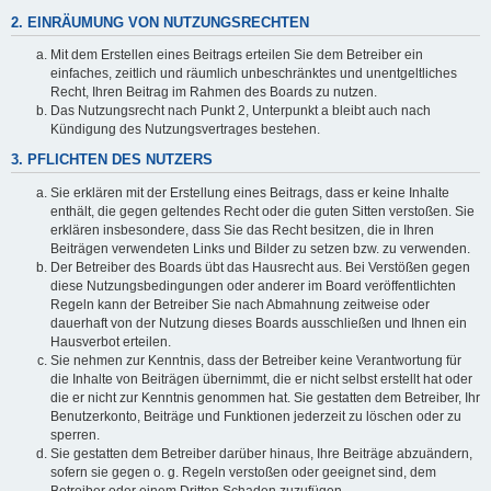
2. EINRÄUMUNG VON NUTZUNGSRECHTEN
Mit dem Erstellen eines Beitrags erteilen Sie dem Betreiber ein
einfaches, zeitlich und räumlich unbeschränktes und unentgeltliches
Recht, Ihren Beitrag im Rahmen des Boards zu nutzen.
Das Nutzungsrecht nach Punkt 2, Unterpunkt a bleibt auch nach
Kündigung des Nutzungsvertrages bestehen.
3. PFLICHTEN DES NUTZERS
Sie erklären mit der Erstellung eines Beitrags, dass er keine Inhalte
enthält, die gegen geltendes Recht oder die guten Sitten verstoßen. Sie
erklären insbesondere, dass Sie das Recht besitzen, die in Ihren
Beiträgen verwendeten Links und Bilder zu setzen bzw. zu verwenden.
Der Betreiber des Boards übt das Hausrecht aus. Bei Verstößen gegen
diese Nutzungsbedingungen oder anderer im Board veröffentlichten
Regeln kann der Betreiber Sie nach Abmahnung zeitweise oder
dauerhaft von der Nutzung dieses Boards ausschließen und Ihnen ein
Hausverbot erteilen.
Sie nehmen zur Kenntnis, dass der Betreiber keine Verantwortung für
die Inhalte von Beiträgen übernimmt, die er nicht selbst erstellt hat oder
die er nicht zur Kenntnis genommen hat. Sie gestatten dem Betreiber, Ihr
Benutzerkonto, Beiträge und Funktionen jederzeit zu löschen oder zu
sperren.
Sie gestatten dem Betreiber darüber hinaus, Ihre Beiträge abzuändern,
sofern sie gegen o. g. Regeln verstoßen oder geeignet sind, dem
Betreiber oder einem Dritten Schaden zuzufügen.