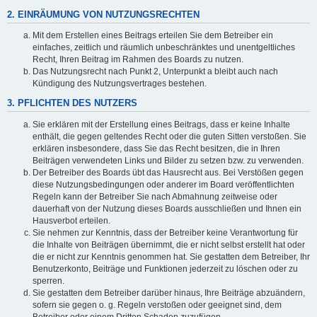
2. EINRÄUMUNG VON NUTZUNGSRECHTEN
Mit dem Erstellen eines Beitrags erteilen Sie dem Betreiber ein
einfaches, zeitlich und räumlich unbeschränktes und unentgeltliches
Recht, Ihren Beitrag im Rahmen des Boards zu nutzen.
Das Nutzungsrecht nach Punkt 2, Unterpunkt a bleibt auch nach
Kündigung des Nutzungsvertrages bestehen.
3. PFLICHTEN DES NUTZERS
Sie erklären mit der Erstellung eines Beitrags, dass er keine Inhalte
enthält, die gegen geltendes Recht oder die guten Sitten verstoßen. Sie
erklären insbesondere, dass Sie das Recht besitzen, die in Ihren
Beiträgen verwendeten Links und Bilder zu setzen bzw. zu verwenden.
Der Betreiber des Boards übt das Hausrecht aus. Bei Verstößen gegen
diese Nutzungsbedingungen oder anderer im Board veröffentlichten
Regeln kann der Betreiber Sie nach Abmahnung zeitweise oder
dauerhaft von der Nutzung dieses Boards ausschließen und Ihnen ein
Hausverbot erteilen.
Sie nehmen zur Kenntnis, dass der Betreiber keine Verantwortung für
die Inhalte von Beiträgen übernimmt, die er nicht selbst erstellt hat oder
die er nicht zur Kenntnis genommen hat. Sie gestatten dem Betreiber, Ihr
Benutzerkonto, Beiträge und Funktionen jederzeit zu löschen oder zu
sperren.
Sie gestatten dem Betreiber darüber hinaus, Ihre Beiträge abzuändern,
sofern sie gegen o. g. Regeln verstoßen oder geeignet sind, dem
Betreiber oder einem Dritten Schaden zuzufügen.