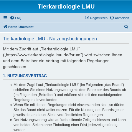
Tierkardiologie LMU
FAQ
Registrieren
Anmelden
S
Foren-Übersicht
u
Tierkardiologie LMU - Nutzungsbedingungen
c
h
Mit dem Zugriff auf „Tierkardiologie LMU“
(„https://www.tierkardiologie.lmu.de/forum“) wird zwischen Ihnen
e
und dem Betreiber ein Vertrag mit folgenden Regelungen
geschlossen:
1. NUTZUNGSVERTRAG
Mit dem Zugriff auf „Tierkardiologie LMU“ (im Folgenden „das Board“)
schließen Sie einen Nutzungsvertrag mit dem Betreiber des Boards ab
(im Folgenden „Betreiber“) und erklären sich mit den nachfolgenden
Regelungen einverstanden.
Wenn Sie mit diesen Regelungen nicht einverstanden sind, so dürfen
Sie das Board nicht weiter nutzen. Für die Nutzung des Boards gelten
jeweils die an dieser Stelle veröffentlichten Regelungen.
Der Nutzungsvertrag wird auf unbestimmte Zeit geschlossen und kann
von beiden Seiten ohne Einhaltung einer Frist jederzeit gekündigt
werden.