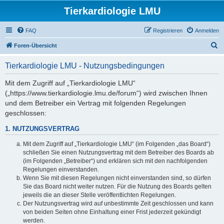
Tierkardiologie LMU
FAQ
Registrieren
Anmelden
S
Foren-Übersicht
u
Tierkardiologie LMU - Nutzungsbedingungen
c
h
Mit dem Zugriff auf „Tierkardiologie LMU“
(„https://www.tierkardiologie.lmu.de/forum“) wird zwischen Ihnen
e
und dem Betreiber ein Vertrag mit folgenden Regelungen
geschlossen:
1. NUTZUNGSVERTRAG
Mit dem Zugriff auf „Tierkardiologie LMU“ (im Folgenden „das Board“)
schließen Sie einen Nutzungsvertrag mit dem Betreiber des Boards ab
(im Folgenden „Betreiber“) und erklären sich mit den nachfolgenden
Regelungen einverstanden.
Wenn Sie mit diesen Regelungen nicht einverstanden sind, so dürfen
Sie das Board nicht weiter nutzen. Für die Nutzung des Boards gelten
jeweils die an dieser Stelle veröffentlichten Regelungen.
Der Nutzungsvertrag wird auf unbestimmte Zeit geschlossen und kann
von beiden Seiten ohne Einhaltung einer Frist jederzeit gekündigt
werden.