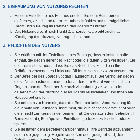
2. EINRÄUMUNG VON NUTZUNGSRECHTEN
Mit dem Erstellen eines Beitrags erteilen Sie dem Betreiber ein
einfaches, zeitlich und räumlich unbeschränktes und unentgeltliches
Recht, Ihren Beitrag im Rahmen des Boards zu nutzen.
Das Nutzungsrecht nach Punkt 2, Unterpunkt a bleibt auch nach
Kündigung des Nutzungsvertrages bestehen.
3. PFLICHTEN DES NUTZERS
Sie erklären mit der Erstellung eines Beitrags, dass er keine Inhalte
enthält, die gegen geltendes Recht oder die guten Sitten verstoßen. Sie
erklären insbesondere, dass Sie das Recht besitzen, die in Ihren
Beiträgen verwendeten Links und Bilder zu setzen bzw. zu verwenden.
Der Betreiber des Boards übt das Hausrecht aus. Bei Verstößen gegen
diese Nutzungsbedingungen oder anderer im Board veröffentlichten
Regeln kann der Betreiber Sie nach Abmahnung zeitweise oder
dauerhaft von der Nutzung dieses Boards ausschließen und Ihnen ein
Hausverbot erteilen.
Sie nehmen zur Kenntnis, dass der Betreiber keine Verantwortung für
die Inhalte von Beiträgen übernimmt, die er nicht selbst erstellt hat oder
die er nicht zur Kenntnis genommen hat. Sie gestatten dem Betreiber, Ihr
Benutzerkonto, Beiträge und Funktionen jederzeit zu löschen oder zu
sperren.
Sie gestatten dem Betreiber darüber hinaus, Ihre Beiträge abzuändern,
sofern sie gegen o. g. Regeln verstoßen oder geeignet sind, dem
Betreiber oder einem Dritten Schaden zuzufügen.