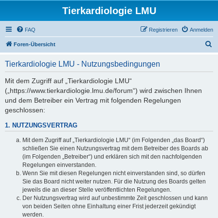
Tierkardiologie LMU
FAQ
Registrieren
Anmelden
S
Foren-Übersicht
u
Tierkardiologie LMU - Nutzungsbedingungen
c
h
Mit dem Zugriff auf „Tierkardiologie LMU“
(„https://www.tierkardiologie.lmu.de/forum“) wird zwischen Ihnen
e
und dem Betreiber ein Vertrag mit folgenden Regelungen
geschlossen:
1. NUTZUNGSVERTRAG
Mit dem Zugriff auf „Tierkardiologie LMU“ (im Folgenden „das Board“)
schließen Sie einen Nutzungsvertrag mit dem Betreiber des Boards ab
(im Folgenden „Betreiber“) und erklären sich mit den nachfolgenden
Regelungen einverstanden.
Wenn Sie mit diesen Regelungen nicht einverstanden sind, so dürfen
Sie das Board nicht weiter nutzen. Für die Nutzung des Boards gelten
jeweils die an dieser Stelle veröffentlichten Regelungen.
Der Nutzungsvertrag wird auf unbestimmte Zeit geschlossen und kann
von beiden Seiten ohne Einhaltung einer Frist jederzeit gekündigt
werden.