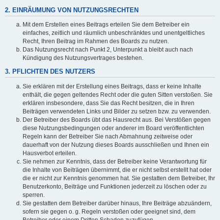
2. EINRÄUMUNG VON NUTZUNGSRECHTEN
Mit dem Erstellen eines Beitrags erteilen Sie dem Betreiber ein
einfaches, zeitlich und räumlich unbeschränktes und unentgeltliches
Recht, Ihren Beitrag im Rahmen des Boards zu nutzen.
Das Nutzungsrecht nach Punkt 2, Unterpunkt a bleibt auch nach
Kündigung des Nutzungsvertrages bestehen.
3. PFLICHTEN DES NUTZERS
Sie erklären mit der Erstellung eines Beitrags, dass er keine Inhalte
enthält, die gegen geltendes Recht oder die guten Sitten verstoßen. Sie
erklären insbesondere, dass Sie das Recht besitzen, die in Ihren
Beiträgen verwendeten Links und Bilder zu setzen bzw. zu verwenden.
Der Betreiber des Boards übt das Hausrecht aus. Bei Verstößen gegen
diese Nutzungsbedingungen oder anderer im Board veröffentlichten
Regeln kann der Betreiber Sie nach Abmahnung zeitweise oder
dauerhaft von der Nutzung dieses Boards ausschließen und Ihnen ein
Hausverbot erteilen.
Sie nehmen zur Kenntnis, dass der Betreiber keine Verantwortung für
die Inhalte von Beiträgen übernimmt, die er nicht selbst erstellt hat oder
die er nicht zur Kenntnis genommen hat. Sie gestatten dem Betreiber, Ihr
Benutzerkonto, Beiträge und Funktionen jederzeit zu löschen oder zu
sperren.
Sie gestatten dem Betreiber darüber hinaus, Ihre Beiträge abzuändern,
sofern sie gegen o. g. Regeln verstoßen oder geeignet sind, dem
Betreiber oder einem Dritten Schaden zuzufügen.