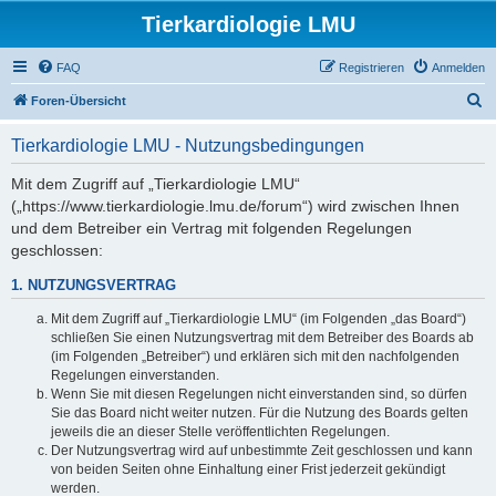
Tierkardiologie LMU
FAQ
Registrieren
Anmelden
S
Foren-Übersicht
u
Tierkardiologie LMU - Nutzungsbedingungen
c
h
Mit dem Zugriff auf „Tierkardiologie LMU“
(„https://www.tierkardiologie.lmu.de/forum“) wird zwischen Ihnen
e
und dem Betreiber ein Vertrag mit folgenden Regelungen
geschlossen:
1. NUTZUNGSVERTRAG
Mit dem Zugriff auf „Tierkardiologie LMU“ (im Folgenden „das Board“)
schließen Sie einen Nutzungsvertrag mit dem Betreiber des Boards ab
(im Folgenden „Betreiber“) und erklären sich mit den nachfolgenden
Regelungen einverstanden.
Wenn Sie mit diesen Regelungen nicht einverstanden sind, so dürfen
Sie das Board nicht weiter nutzen. Für die Nutzung des Boards gelten
jeweils die an dieser Stelle veröffentlichten Regelungen.
Der Nutzungsvertrag wird auf unbestimmte Zeit geschlossen und kann
von beiden Seiten ohne Einhaltung einer Frist jederzeit gekündigt
werden.