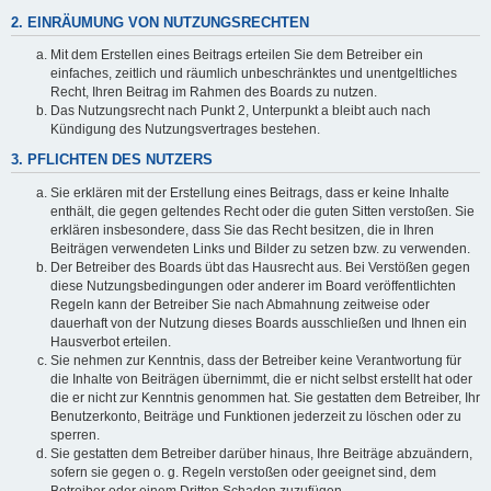
2. EINRÄUMUNG VON NUTZUNGSRECHTEN
Mit dem Erstellen eines Beitrags erteilen Sie dem Betreiber ein
einfaches, zeitlich und räumlich unbeschränktes und unentgeltliches
Recht, Ihren Beitrag im Rahmen des Boards zu nutzen.
Das Nutzungsrecht nach Punkt 2, Unterpunkt a bleibt auch nach
Kündigung des Nutzungsvertrages bestehen.
3. PFLICHTEN DES NUTZERS
Sie erklären mit der Erstellung eines Beitrags, dass er keine Inhalte
enthält, die gegen geltendes Recht oder die guten Sitten verstoßen. Sie
erklären insbesondere, dass Sie das Recht besitzen, die in Ihren
Beiträgen verwendeten Links und Bilder zu setzen bzw. zu verwenden.
Der Betreiber des Boards übt das Hausrecht aus. Bei Verstößen gegen
diese Nutzungsbedingungen oder anderer im Board veröffentlichten
Regeln kann der Betreiber Sie nach Abmahnung zeitweise oder
dauerhaft von der Nutzung dieses Boards ausschließen und Ihnen ein
Hausverbot erteilen.
Sie nehmen zur Kenntnis, dass der Betreiber keine Verantwortung für
die Inhalte von Beiträgen übernimmt, die er nicht selbst erstellt hat oder
die er nicht zur Kenntnis genommen hat. Sie gestatten dem Betreiber, Ihr
Benutzerkonto, Beiträge und Funktionen jederzeit zu löschen oder zu
sperren.
Sie gestatten dem Betreiber darüber hinaus, Ihre Beiträge abzuändern,
sofern sie gegen o. g. Regeln verstoßen oder geeignet sind, dem
Betreiber oder einem Dritten Schaden zuzufügen.