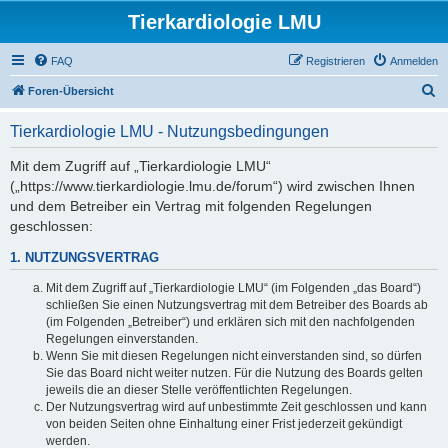
Tierkardiologie LMU
FAQ
Registrieren
Anmelden
S
Foren-Übersicht
u
Tierkardiologie LMU - Nutzungsbedingungen
c
h
Mit dem Zugriff auf „Tierkardiologie LMU“
(„https://www.tierkardiologie.lmu.de/forum“) wird zwischen Ihnen
e
und dem Betreiber ein Vertrag mit folgenden Regelungen
geschlossen:
1. NUTZUNGSVERTRAG
Mit dem Zugriff auf „Tierkardiologie LMU“ (im Folgenden „das Board“)
schließen Sie einen Nutzungsvertrag mit dem Betreiber des Boards ab
(im Folgenden „Betreiber“) und erklären sich mit den nachfolgenden
Regelungen einverstanden.
Wenn Sie mit diesen Regelungen nicht einverstanden sind, so dürfen
Sie das Board nicht weiter nutzen. Für die Nutzung des Boards gelten
jeweils die an dieser Stelle veröffentlichten Regelungen.
Der Nutzungsvertrag wird auf unbestimmte Zeit geschlossen und kann
von beiden Seiten ohne Einhaltung einer Frist jederzeit gekündigt
werden.