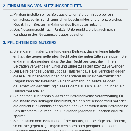
2. EINRÄUMUNG VON NUTZUNGSRECHTEN
Mit dem Erstellen eines Beitrags erteilen Sie dem Betreiber ein
einfaches, zeitlich und räumlich unbeschränktes und unentgeltliches
Recht, Ihren Beitrag im Rahmen des Boards zu nutzen.
Das Nutzungsrecht nach Punkt 2, Unterpunkt a bleibt auch nach
Kündigung des Nutzungsvertrages bestehen.
3. PFLICHTEN DES NUTZERS
Sie erklären mit der Erstellung eines Beitrags, dass er keine Inhalte
enthält, die gegen geltendes Recht oder die guten Sitten verstoßen. Sie
erklären insbesondere, dass Sie das Recht besitzen, die in Ihren
Beiträgen verwendeten Links und Bilder zu setzen bzw. zu verwenden.
Der Betreiber des Boards übt das Hausrecht aus. Bei Verstößen gegen
diese Nutzungsbedingungen oder anderer im Board veröffentlichten
Regeln kann der Betreiber Sie nach Abmahnung zeitweise oder
dauerhaft von der Nutzung dieses Boards ausschließen und Ihnen ein
Hausverbot erteilen.
Sie nehmen zur Kenntnis, dass der Betreiber keine Verantwortung für
die Inhalte von Beiträgen übernimmt, die er nicht selbst erstellt hat oder
die er nicht zur Kenntnis genommen hat. Sie gestatten dem Betreiber, Ihr
Benutzerkonto, Beiträge und Funktionen jederzeit zu löschen oder zu
sperren.
Sie gestatten dem Betreiber darüber hinaus, Ihre Beiträge abzuändern,
sofern sie gegen o. g. Regeln verstoßen oder geeignet sind, dem
Betreiber oder einem Dritten Schaden zuzufügen.