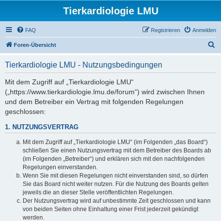
Tierkardiologie LMU
FAQ
Registrieren
Anmelden
S
Foren-Übersicht
u
Tierkardiologie LMU - Nutzungsbedingungen
c
h
Mit dem Zugriff auf „Tierkardiologie LMU“
(„https://www.tierkardiologie.lmu.de/forum“) wird zwischen Ihnen
e
und dem Betreiber ein Vertrag mit folgenden Regelungen
geschlossen:
1. NUTZUNGSVERTRAG
Mit dem Zugriff auf „Tierkardiologie LMU“ (im Folgenden „das Board“)
schließen Sie einen Nutzungsvertrag mit dem Betreiber des Boards ab
(im Folgenden „Betreiber“) und erklären sich mit den nachfolgenden
Regelungen einverstanden.
Wenn Sie mit diesen Regelungen nicht einverstanden sind, so dürfen
Sie das Board nicht weiter nutzen. Für die Nutzung des Boards gelten
jeweils die an dieser Stelle veröffentlichten Regelungen.
Der Nutzungsvertrag wird auf unbestimmte Zeit geschlossen und kann
von beiden Seiten ohne Einhaltung einer Frist jederzeit gekündigt
werden.