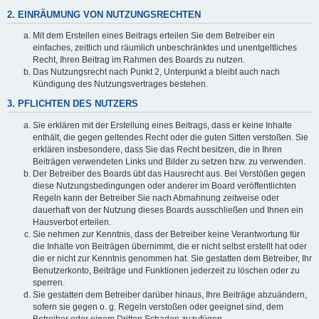
2. EINRÄUMUNG VON NUTZUNGSRECHTEN
Mit dem Erstellen eines Beitrags erteilen Sie dem Betreiber ein
einfaches, zeitlich und räumlich unbeschränktes und unentgeltliches
Recht, Ihren Beitrag im Rahmen des Boards zu nutzen.
Das Nutzungsrecht nach Punkt 2, Unterpunkt a bleibt auch nach
Kündigung des Nutzungsvertrages bestehen.
3. PFLICHTEN DES NUTZERS
Sie erklären mit der Erstellung eines Beitrags, dass er keine Inhalte
enthält, die gegen geltendes Recht oder die guten Sitten verstoßen. Sie
erklären insbesondere, dass Sie das Recht besitzen, die in Ihren
Beiträgen verwendeten Links und Bilder zu setzen bzw. zu verwenden.
Der Betreiber des Boards übt das Hausrecht aus. Bei Verstößen gegen
diese Nutzungsbedingungen oder anderer im Board veröffentlichten
Regeln kann der Betreiber Sie nach Abmahnung zeitweise oder
dauerhaft von der Nutzung dieses Boards ausschließen und Ihnen ein
Hausverbot erteilen.
Sie nehmen zur Kenntnis, dass der Betreiber keine Verantwortung für
die Inhalte von Beiträgen übernimmt, die er nicht selbst erstellt hat oder
die er nicht zur Kenntnis genommen hat. Sie gestatten dem Betreiber, Ihr
Benutzerkonto, Beiträge und Funktionen jederzeit zu löschen oder zu
sperren.
Sie gestatten dem Betreiber darüber hinaus, Ihre Beiträge abzuändern,
sofern sie gegen o. g. Regeln verstoßen oder geeignet sind, dem
Betreiber oder einem Dritten Schaden zuzufügen.