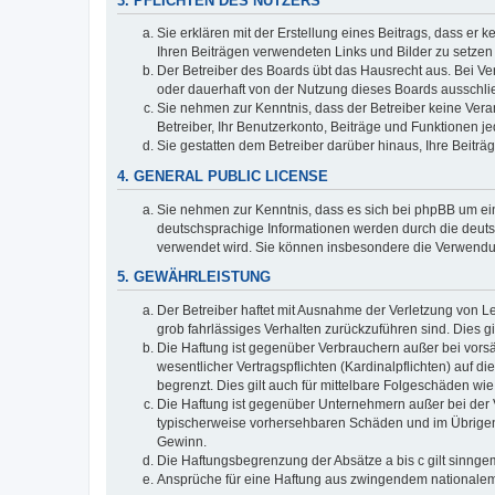
3. PFLICHTEN DES NUTZERS
Sie erklären mit der Erstellung eines Beitrags, dass er 
Ihren Beiträgen verwendeten Links und Bilder zu setze
Der Betreiber des Boards übt das Hausrecht aus. Bei V
oder dauerhaft von der Nutzung dieses Boards ausschlie
Sie nehmen zur Kenntnis, dass der Betreiber keine Verant
Betreiber, Ihr Benutzerkonto, Beiträge und Funktionen je
Sie gestatten dem Betreiber darüber hinaus, Ihre Beitr
4. GENERAL PUBLIC LICENSE
Sie nehmen zur Kenntnis, dass es sich bei phpBB um ein
deutschsprachige Informationen werden durch die deuts
verwendet wird. Sie können insbesondere die Verwendun
5. GEWÄHRLEISTUNG
Der Betreiber haftet mit Ausnahme der Verletzung von Le
grob fahrlässiges Verhalten zurückzuführen sind. Dies 
Die Haftung ist gegenüber Verbrauchern außer bei vors
wesentlicher Vertragspflichten (Kardinalpflichten) auf
begrenzt. Dies gilt auch für mittelbare Folgeschäden 
Die Haftung ist gegenüber Unternehmern außer bei der V
typischerweise vorhersehbaren Schäden und im Übrigen 
Gewinn.
Die Haftungsbegrenzung der Absätze a bis c gilt sinnge
Ansprüche für eine Haftung aus zwingendem nationalem