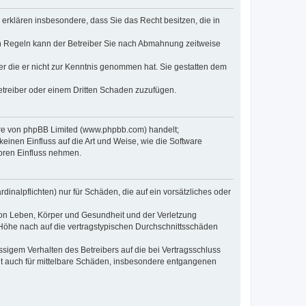
e erklären insbesondere, dass Sie das Recht besitzen, die in
en Regeln kann der Betreiber Sie nach Abmahnung zeitweise
oder die er nicht zur Kenntnis genommen hat. Sie gestatten dem
Betreiber oder einem Dritten Schaden zuzufügen.
ware von phpBB Limited (www.phpbb.com) handelt;
inen Einfluss auf die Art und Weise, wie die Software
oren Einfluss nehmen.
inalpflichten) nur für Schäden, die auf ein vorsätzliches oder
von Leben, Körper und Gesundheit und der Verletzung
r Höhe nach auf die vertragstypischen Durchschnittsschäden
sigem Verhalten des Betreibers auf die bei Vertragsschluss
lt auch für mittelbare Schäden, insbesondere entgangenen