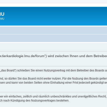
MU
 LMU
www.tierkardiologie.lmu.de/forum“) wird zwischen Ihnen und dem Betreib
 „das Board“) schließen Sie einen Nutzungsvertrag mit dem Betreiber des Boards ab
, so dürfen Sie das Board nicht weiter nutzen. Für die Nutzung des Boards gelten 
sen und kann von beiden Seiten ohne Einhaltung einer Frist jederzeit gekündigt w
iber ein einfaches, zeitlich und räumlich unbeschränktes und unentgeltliches Rech
auch nach Kündigung des Nutzungsvertrages bestehen.