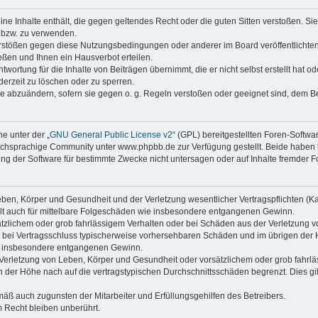
keine Inhalte enthält, die gegen geltendes Recht oder die guten Sitten verstoßen. Si
n bzw. zu verwenden.
erstößen gegen diese Nutzungsbedingungen oder anderer im Board veröffentlicht
ßen und Ihnen ein Hausverbot erteilen.
wortung für die Inhalte von Beiträgen übernimmt, die er nicht selbst erstellt hat 
derzeit zu löschen oder zu sperren.
äge abzuändern, sofern sie gegen o. g. Regeln verstoßen oder geeignet sind, dem 
e unter der „
GNU General Public License v2
“ (GPL) bereitgestellten Foren-Soft
chsprachige Community unter www.phpbb.de zur Verfügung gestellt. Beide haben ke
g der Software für bestimmte Zwecke nicht untersagen oder auf Inhalte fremder F
ben, Körper und Gesundheit und der Verletzung wesentlicher Vertragspflichten (Kard
gilt auch für mittelbare Folgeschäden wie insbesondere entgangenen Gewinn.
ätzlichem oder grob fahrlässigem Verhalten oder bei Schäden aus der Verletzung 
 die bei Vertragsschluss typischerweise vorhersehbaren Schäden und im übrigen de
wie insbesondere entgangenen Gewinn.
erletzung von Leben, Körper und Gesundheit oder vorsätzlichem oder grob fahrläs
der Höhe nach auf die vertragstypischen Durchschnittsschäden begrenzt. Dies gi
mäß auch zugunsten der Mitarbeiter und Erfüllungsgehilfen des Betreibers.
 Recht bleiben unberührt.