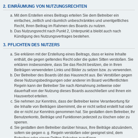
2. EINRÄUMUNG VON NUTZUNGSRECHTEN
Mit dem Erstellen eines Beitrags erteilen Sie dem Betreiber ein
einfaches, zeitlich und räumlich unbeschränktes und unentgeltliches
Recht, Ihren Beitrag im Rahmen des Boards zu nutzen.
Das Nutzungsrecht nach Punkt 2, Unterpunkt a bleibt auch nach
Kündigung des Nutzungsvertrages bestehen.
3. PFLICHTEN DES NUTZERS
Sie erklären mit der Erstellung eines Beitrags, dass er keine Inhalte
enthält, die gegen geltendes Recht oder die guten Sitten verstoßen. Sie
erklären insbesondere, dass Sie das Recht besitzen, die in Ihren
Beiträgen verwendeten Links und Bilder zu setzen bzw. zu verwenden.
Der Betreiber des Boards übt das Hausrecht aus. Bei Verstößen gegen
diese Nutzungsbedingungen oder anderer im Board veröffentlichten
Regeln kann der Betreiber Sie nach Abmahnung zeitweise oder
dauerhaft von der Nutzung dieses Boards ausschließen und Ihnen ein
Hausverbot erteilen.
Sie nehmen zur Kenntnis, dass der Betreiber keine Verantwortung für
die Inhalte von Beiträgen übernimmt, die er nicht selbst erstellt hat oder
die er nicht zur Kenntnis genommen hat. Sie gestatten dem Betreiber, Ihr
Benutzerkonto, Beiträge und Funktionen jederzeit zu löschen oder zu
sperren.
Sie gestatten dem Betreiber darüber hinaus, Ihre Beiträge abzuändern,
sofern sie gegen o. g. Regeln verstoßen oder geeignet sind, dem
Betreiber oder einem Dritten Schaden zuzufügen.