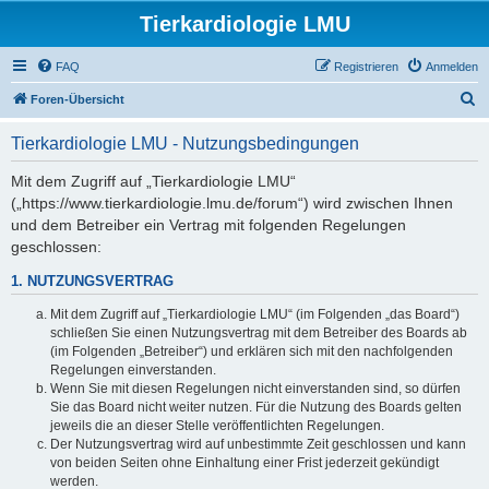
Tierkardiologie LMU
FAQ
Registrieren
Anmelden
S
Foren-Übersicht
u
Tierkardiologie LMU - Nutzungsbedingungen
c
h
Mit dem Zugriff auf „Tierkardiologie LMU“
(„https://www.tierkardiologie.lmu.de/forum“) wird zwischen Ihnen
e
und dem Betreiber ein Vertrag mit folgenden Regelungen
geschlossen:
1. NUTZUNGSVERTRAG
Mit dem Zugriff auf „Tierkardiologie LMU“ (im Folgenden „das Board“)
schließen Sie einen Nutzungsvertrag mit dem Betreiber des Boards ab
(im Folgenden „Betreiber“) und erklären sich mit den nachfolgenden
Regelungen einverstanden.
Wenn Sie mit diesen Regelungen nicht einverstanden sind, so dürfen
Sie das Board nicht weiter nutzen. Für die Nutzung des Boards gelten
jeweils die an dieser Stelle veröffentlichten Regelungen.
Der Nutzungsvertrag wird auf unbestimmte Zeit geschlossen und kann
von beiden Seiten ohne Einhaltung einer Frist jederzeit gekündigt
werden.