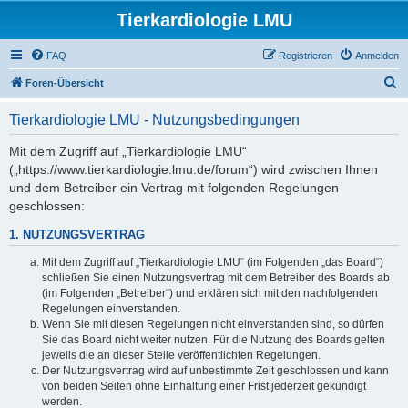
Tierkardiologie LMU
FAQ
Registrieren
Anmelden
S
Foren-Übersicht
u
Tierkardiologie LMU - Nutzungsbedingungen
c
h
Mit dem Zugriff auf „Tierkardiologie LMU“
(„https://www.tierkardiologie.lmu.de/forum“) wird zwischen Ihnen
e
und dem Betreiber ein Vertrag mit folgenden Regelungen
geschlossen:
1. NUTZUNGSVERTRAG
Mit dem Zugriff auf „Tierkardiologie LMU“ (im Folgenden „das Board“)
schließen Sie einen Nutzungsvertrag mit dem Betreiber des Boards ab
(im Folgenden „Betreiber“) und erklären sich mit den nachfolgenden
Regelungen einverstanden.
Wenn Sie mit diesen Regelungen nicht einverstanden sind, so dürfen
Sie das Board nicht weiter nutzen. Für die Nutzung des Boards gelten
jeweils die an dieser Stelle veröffentlichten Regelungen.
Der Nutzungsvertrag wird auf unbestimmte Zeit geschlossen und kann
von beiden Seiten ohne Einhaltung einer Frist jederzeit gekündigt
werden.