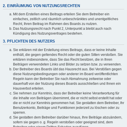
2. EINRÄUMUNG VON NUTZUNGSRECHTEN
Mit dem Erstellen eines Beitrags erteilen Sie dem Betreiber ein
einfaches, zeitlich und räumlich unbeschränktes und unentgeltliches
Recht, Ihren Beitrag im Rahmen des Boards zu nutzen.
Das Nutzungsrecht nach Punkt 2, Unterpunkt a bleibt auch nach
Kündigung des Nutzungsvertrages bestehen.
3. PFLICHTEN DES NUTZERS
Sie erklären mit der Erstellung eines Beitrags, dass er keine Inhalte
enthält, die gegen geltendes Recht oder die guten Sitten verstoßen. Sie
erklären insbesondere, dass Sie das Recht besitzen, die in Ihren
Beiträgen verwendeten Links und Bilder zu setzen bzw. zu verwenden.
Der Betreiber des Boards übt das Hausrecht aus. Bei Verstößen gegen
diese Nutzungsbedingungen oder anderer im Board veröffentlichten
Regeln kann der Betreiber Sie nach Abmahnung zeitweise oder
dauerhaft von der Nutzung dieses Boards ausschließen und Ihnen ein
Hausverbot erteilen.
Sie nehmen zur Kenntnis, dass der Betreiber keine Verantwortung für
die Inhalte von Beiträgen übernimmt, die er nicht selbst erstellt hat oder
die er nicht zur Kenntnis genommen hat. Sie gestatten dem Betreiber, Ihr
Benutzerkonto, Beiträge und Funktionen jederzeit zu löschen oder zu
sperren.
Sie gestatten dem Betreiber darüber hinaus, Ihre Beiträge abzuändern,
sofern sie gegen o. g. Regeln verstoßen oder geeignet sind, dem
Betreiber oder einem Dritten Schaden zuzufügen.