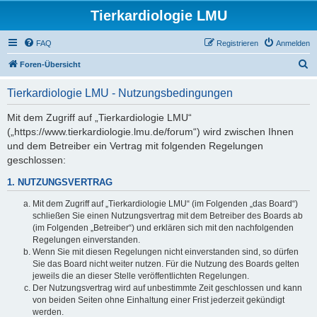
Tierkardiologie LMU
FAQ
Registrieren
Anmelden
S
Foren-Übersicht
u
Tierkardiologie LMU - Nutzungsbedingungen
c
h
Mit dem Zugriff auf „Tierkardiologie LMU“
(„https://www.tierkardiologie.lmu.de/forum“) wird zwischen Ihnen
e
und dem Betreiber ein Vertrag mit folgenden Regelungen
geschlossen:
1. NUTZUNGSVERTRAG
Mit dem Zugriff auf „Tierkardiologie LMU“ (im Folgenden „das Board“)
schließen Sie einen Nutzungsvertrag mit dem Betreiber des Boards ab
(im Folgenden „Betreiber“) und erklären sich mit den nachfolgenden
Regelungen einverstanden.
Wenn Sie mit diesen Regelungen nicht einverstanden sind, so dürfen
Sie das Board nicht weiter nutzen. Für die Nutzung des Boards gelten
jeweils die an dieser Stelle veröffentlichten Regelungen.
Der Nutzungsvertrag wird auf unbestimmte Zeit geschlossen und kann
von beiden Seiten ohne Einhaltung einer Frist jederzeit gekündigt
werden.