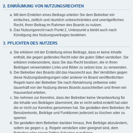
2. EINRÄUMUNG VON NUTZUNGSRECHTEN
Mit dem Erstellen eines Beitrags erteilen Sie dem Betreiber ein
einfaches, zeitlich und räumlich unbeschränktes und unentgeltliches
Recht, Ihren Beitrag im Rahmen des Boards zu nutzen.
Das Nutzungsrecht nach Punkt 2, Unterpunkt a bleibt auch nach
Kündigung des Nutzungsvertrages bestehen.
3. PFLICHTEN DES NUTZERS
Sie erklären mit der Erstellung eines Beitrags, dass er keine Inhalte
enthält, die gegen geltendes Recht oder die guten Sitten verstoßen. Sie
erklären insbesondere, dass Sie das Recht besitzen, die in Ihren
Beiträgen verwendeten Links und Bilder zu setzen bzw. zu verwenden.
Der Betreiber des Boards übt das Hausrecht aus. Bei Verstößen gegen
diese Nutzungsbedingungen oder anderer im Board veröffentlichten
Regeln kann der Betreiber Sie nach Abmahnung zeitweise oder
dauerhaft von der Nutzung dieses Boards ausschließen und Ihnen ein
Hausverbot erteilen.
Sie nehmen zur Kenntnis, dass der Betreiber keine Verantwortung für
die Inhalte von Beiträgen übernimmt, die er nicht selbst erstellt hat oder
die er nicht zur Kenntnis genommen hat. Sie gestatten dem Betreiber, Ihr
Benutzerkonto, Beiträge und Funktionen jederzeit zu löschen oder zu
sperren.
Sie gestatten dem Betreiber darüber hinaus, Ihre Beiträge abzuändern,
sofern sie gegen o. g. Regeln verstoßen oder geeignet sind, dem
Betreiber oder einem Dritten Schaden zuzufügen.