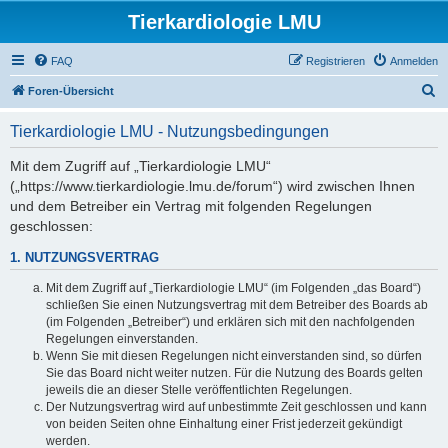
Tierkardiologie LMU
FAQ
Registrieren
Anmelden
S
Foren-Übersicht
u
Tierkardiologie LMU - Nutzungsbedingungen
c
h
Mit dem Zugriff auf „Tierkardiologie LMU“
(„https://www.tierkardiologie.lmu.de/forum“) wird zwischen Ihnen
e
und dem Betreiber ein Vertrag mit folgenden Regelungen
geschlossen:
1. NUTZUNGSVERTRAG
Mit dem Zugriff auf „Tierkardiologie LMU“ (im Folgenden „das Board“)
schließen Sie einen Nutzungsvertrag mit dem Betreiber des Boards ab
(im Folgenden „Betreiber“) und erklären sich mit den nachfolgenden
Regelungen einverstanden.
Wenn Sie mit diesen Regelungen nicht einverstanden sind, so dürfen
Sie das Board nicht weiter nutzen. Für die Nutzung des Boards gelten
jeweils die an dieser Stelle veröffentlichten Regelungen.
Der Nutzungsvertrag wird auf unbestimmte Zeit geschlossen und kann
von beiden Seiten ohne Einhaltung einer Frist jederzeit gekündigt
werden.