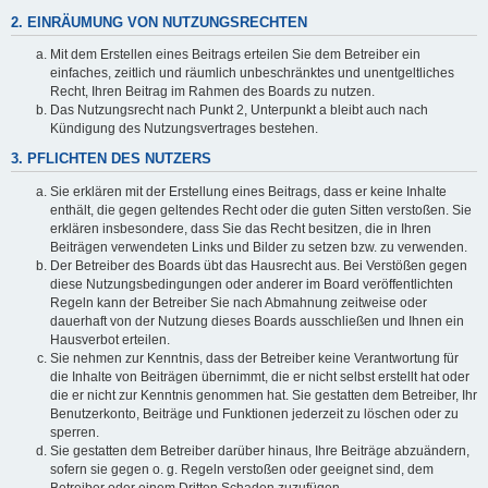
2. EINRÄUMUNG VON NUTZUNGSRECHTEN
Mit dem Erstellen eines Beitrags erteilen Sie dem Betreiber ein
einfaches, zeitlich und räumlich unbeschränktes und unentgeltliches
Recht, Ihren Beitrag im Rahmen des Boards zu nutzen.
Das Nutzungsrecht nach Punkt 2, Unterpunkt a bleibt auch nach
Kündigung des Nutzungsvertrages bestehen.
3. PFLICHTEN DES NUTZERS
Sie erklären mit der Erstellung eines Beitrags, dass er keine Inhalte
enthält, die gegen geltendes Recht oder die guten Sitten verstoßen. Sie
erklären insbesondere, dass Sie das Recht besitzen, die in Ihren
Beiträgen verwendeten Links und Bilder zu setzen bzw. zu verwenden.
Der Betreiber des Boards übt das Hausrecht aus. Bei Verstößen gegen
diese Nutzungsbedingungen oder anderer im Board veröffentlichten
Regeln kann der Betreiber Sie nach Abmahnung zeitweise oder
dauerhaft von der Nutzung dieses Boards ausschließen und Ihnen ein
Hausverbot erteilen.
Sie nehmen zur Kenntnis, dass der Betreiber keine Verantwortung für
die Inhalte von Beiträgen übernimmt, die er nicht selbst erstellt hat oder
die er nicht zur Kenntnis genommen hat. Sie gestatten dem Betreiber, Ihr
Benutzerkonto, Beiträge und Funktionen jederzeit zu löschen oder zu
sperren.
Sie gestatten dem Betreiber darüber hinaus, Ihre Beiträge abzuändern,
sofern sie gegen o. g. Regeln verstoßen oder geeignet sind, dem
Betreiber oder einem Dritten Schaden zuzufügen.