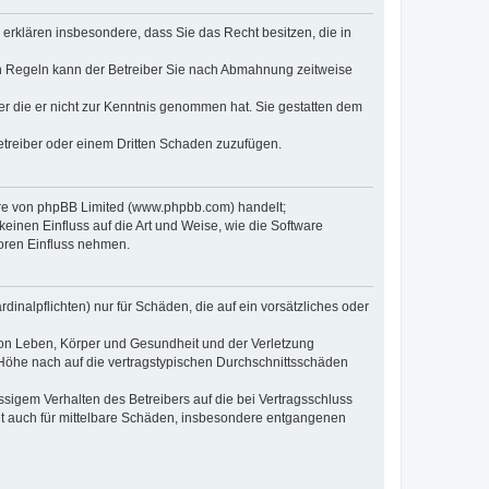
e erklären insbesondere, dass Sie das Recht besitzen, die in
en Regeln kann der Betreiber Sie nach Abmahnung zeitweise
oder die er nicht zur Kenntnis genommen hat. Sie gestatten dem
Betreiber oder einem Dritten Schaden zuzufügen.
ware von phpBB Limited (www.phpbb.com) handelt;
inen Einfluss auf die Art und Weise, wie die Software
oren Einfluss nehmen.
inalpflichten) nur für Schäden, die auf ein vorsätzliches oder
von Leben, Körper und Gesundheit und der Verletzung
r Höhe nach auf die vertragstypischen Durchschnittsschäden
sigem Verhalten des Betreibers auf die bei Vertragsschluss
lt auch für mittelbare Schäden, insbesondere entgangenen