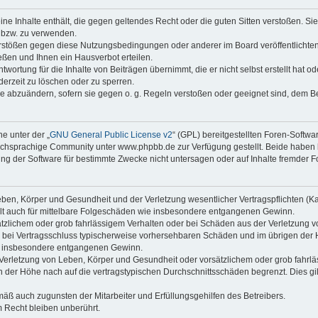
keine Inhalte enthält, die gegen geltendes Recht oder die guten Sitten verstoßen. Si
n bzw. zu verwenden.
erstößen gegen diese Nutzungsbedingungen oder anderer im Board veröffentlicht
ßen und Ihnen ein Hausverbot erteilen.
wortung für die Inhalte von Beiträgen übernimmt, die er nicht selbst erstellt hat 
derzeit zu löschen oder zu sperren.
äge abzuändern, sofern sie gegen o. g. Regeln verstoßen oder geeignet sind, dem 
e unter der „
GNU General Public License v2
“ (GPL) bereitgestellten Foren-Soft
chsprachige Community unter www.phpbb.de zur Verfügung gestellt. Beide haben ke
g der Software für bestimmte Zwecke nicht untersagen oder auf Inhalte fremder F
ben, Körper und Gesundheit und der Verletzung wesentlicher Vertragspflichten (Kard
gilt auch für mittelbare Folgeschäden wie insbesondere entgangenen Gewinn.
ätzlichem oder grob fahrlässigem Verhalten oder bei Schäden aus der Verletzung 
 die bei Vertragsschluss typischerweise vorhersehbaren Schäden und im übrigen de
wie insbesondere entgangenen Gewinn.
erletzung von Leben, Körper und Gesundheit oder vorsätzlichem oder grob fahrläs
der Höhe nach auf die vertragstypischen Durchschnittsschäden begrenzt. Dies gi
mäß auch zugunsten der Mitarbeiter und Erfüllungsgehilfen des Betreibers.
 Recht bleiben unberührt.