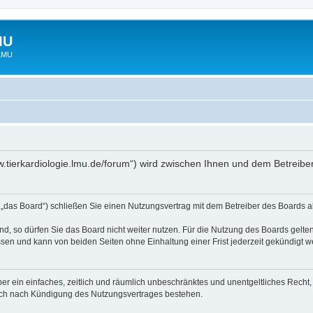
MU
 LMU
www.tierkardiologie.lmu.de/forum“) wird zwischen Ihnen und dem Betreib
 „das Board“) schließen Sie einen Nutzungsvertrag mit dem Betreiber des Boards ab
, so dürfen Sie das Board nicht weiter nutzen. Für die Nutzung des Boards gelten 
sen und kann von beiden Seiten ohne Einhaltung einer Frist jederzeit gekündigt w
iber ein einfaches, zeitlich und räumlich unbeschränktes und unentgeltliches Rech
auch nach Kündigung des Nutzungsvertrages bestehen.