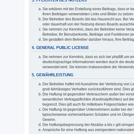
3. PFLICHTEN DES NUTZERS
Sie erklären mit der Erstellung eines Beitrags, dass er 
Ihren Beiträgen verwendeten Links und Bilder zu setze
Der Betreiber des Boards übt das Hausrecht aus. Bei V
oder dauerhaft von der Nutzung dieses Boards ausschlie
Sie nehmen zur Kenntnis, dass der Betreiber keine Verant
Betreiber, Ihr Benutzerkonto, Beiträge und Funktionen je
Sie gestatten dem Betreiber darüber hinaus, Ihre Beitr
4. GENERAL PUBLIC LICENSE
Sie nehmen zur Kenntnis, dass es sich bei phpBB um ein
deutschsprachige Informationen werden durch die deuts
verwendet wird. Sie können insbesondere die Verwendun
5. GEWÄHRLEISTUNG
Der Betreiber haftet mit Ausnahme der Verletzung von Le
grob fahrlässiges Verhalten zurückzuführen sind. Dies 
Die Haftung ist gegenüber Verbrauchern außer bei vors
wesentlicher Vertragspflichten (Kardinalpflichten) auf
begrenzt. Dies gilt auch für mittelbare Folgeschäden 
Die Haftung ist gegenüber Unternehmern außer bei der V
typischerweise vorhersehbaren Schäden und im Übrigen 
Gewinn.
Die Haftungsbegrenzung der Absätze a bis c gilt sinnge
Ansprüche für eine Haftung aus zwingendem nationalem