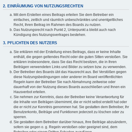
2. EINRÄUMUNG VON NUTZUNGSRECHTEN
Mit dem Erstellen eines Beitrags erteilen Sie dem Betreiber ein
einfaches, zeitlich und räumlich unbeschränktes und unentgeltliches
Recht, Ihren Beitrag im Rahmen des Boards zu nutzen.
Das Nutzungsrecht nach Punkt 2, Unterpunkt a bleibt auch nach
Kündigung des Nutzungsvertrages bestehen.
3. PFLICHTEN DES NUTZERS
Sie erklären mit der Erstellung eines Beitrags, dass er keine Inhalte
enthält, die gegen geltendes Recht oder die guten Sitten verstoßen. Sie
erklären insbesondere, dass Sie das Recht besitzen, die in Ihren
Beiträgen verwendeten Links und Bilder zu setzen bzw. zu verwenden.
Der Betreiber des Boards übt das Hausrecht aus. Bei Verstößen gegen
diese Nutzungsbedingungen oder anderer im Board veröffentlichten
Regeln kann der Betreiber Sie nach Abmahnung zeitweise oder
dauerhaft von der Nutzung dieses Boards ausschließen und Ihnen ein
Hausverbot erteilen.
Sie nehmen zur Kenntnis, dass der Betreiber keine Verantwortung für
die Inhalte von Beiträgen übernimmt, die er nicht selbst erstellt hat oder
die er nicht zur Kenntnis genommen hat. Sie gestatten dem Betreiber, Ihr
Benutzerkonto, Beiträge und Funktionen jederzeit zu löschen oder zu
sperren.
Sie gestatten dem Betreiber darüber hinaus, Ihre Beiträge abzuändern,
sofern sie gegen o. g. Regeln verstoßen oder geeignet sind, dem
Betreiber oder einem Dritten Schaden zuzufügen.