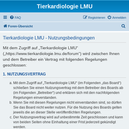
Tierkardiologie LMU
FAQ
Registrieren
Anmelden
S
Foren-Übersicht
u
Tierkardiologie LMU - Nutzungsbedingungen
c
h
Mit dem Zugriff auf „Tierkardiologie LMU“
(„https://www.tierkardiologie.lmu.de/forum“) wird zwischen Ihnen
e
und dem Betreiber ein Vertrag mit folgenden Regelungen
geschlossen:
1. NUTZUNGSVERTRAG
Mit dem Zugriff auf „Tierkardiologie LMU“ (im Folgenden „das Board“)
schließen Sie einen Nutzungsvertrag mit dem Betreiber des Boards ab
(im Folgenden „Betreiber“) und erklären sich mit den nachfolgenden
Regelungen einverstanden.
Wenn Sie mit diesen Regelungen nicht einverstanden sind, so dürfen
Sie das Board nicht weiter nutzen. Für die Nutzung des Boards gelten
jeweils die an dieser Stelle veröffentlichten Regelungen.
Der Nutzungsvertrag wird auf unbestimmte Zeit geschlossen und kann
von beiden Seiten ohne Einhaltung einer Frist jederzeit gekündigt
werden.