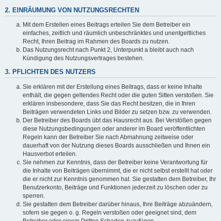
2. EINRÄUMUNG VON NUTZUNGSRECHTEN
Mit dem Erstellen eines Beitrags erteilen Sie dem Betreiber ein
einfaches, zeitlich und räumlich unbeschränktes und unentgeltliches
Recht, Ihren Beitrag im Rahmen des Boards zu nutzen.
Das Nutzungsrecht nach Punkt 2, Unterpunkt a bleibt auch nach
Kündigung des Nutzungsvertrages bestehen.
3. PFLICHTEN DES NUTZERS
Sie erklären mit der Erstellung eines Beitrags, dass er keine Inhalte
enthält, die gegen geltendes Recht oder die guten Sitten verstoßen. Sie
erklären insbesondere, dass Sie das Recht besitzen, die in Ihren
Beiträgen verwendeten Links und Bilder zu setzen bzw. zu verwenden.
Der Betreiber des Boards übt das Hausrecht aus. Bei Verstößen gegen
diese Nutzungsbedingungen oder anderer im Board veröffentlichten
Regeln kann der Betreiber Sie nach Abmahnung zeitweise oder
dauerhaft von der Nutzung dieses Boards ausschließen und Ihnen ein
Hausverbot erteilen.
Sie nehmen zur Kenntnis, dass der Betreiber keine Verantwortung für
die Inhalte von Beiträgen übernimmt, die er nicht selbst erstellt hat oder
die er nicht zur Kenntnis genommen hat. Sie gestatten dem Betreiber, Ihr
Benutzerkonto, Beiträge und Funktionen jederzeit zu löschen oder zu
sperren.
Sie gestatten dem Betreiber darüber hinaus, Ihre Beiträge abzuändern,
sofern sie gegen o. g. Regeln verstoßen oder geeignet sind, dem
Betreiber oder einem Dritten Schaden zuzufügen.