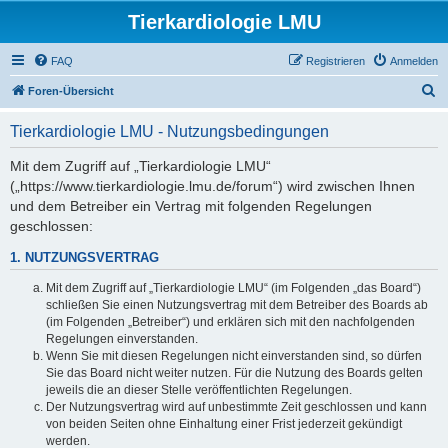
Tierkardiologie LMU
FAQ
Registrieren
Anmelden
S
Foren-Übersicht
u
Tierkardiologie LMU - Nutzungsbedingungen
c
h
Mit dem Zugriff auf „Tierkardiologie LMU“
(„https://www.tierkardiologie.lmu.de/forum“) wird zwischen Ihnen
e
und dem Betreiber ein Vertrag mit folgenden Regelungen
geschlossen:
1. NUTZUNGSVERTRAG
Mit dem Zugriff auf „Tierkardiologie LMU“ (im Folgenden „das Board“)
schließen Sie einen Nutzungsvertrag mit dem Betreiber des Boards ab
(im Folgenden „Betreiber“) und erklären sich mit den nachfolgenden
Regelungen einverstanden.
Wenn Sie mit diesen Regelungen nicht einverstanden sind, so dürfen
Sie das Board nicht weiter nutzen. Für die Nutzung des Boards gelten
jeweils die an dieser Stelle veröffentlichten Regelungen.
Der Nutzungsvertrag wird auf unbestimmte Zeit geschlossen und kann
von beiden Seiten ohne Einhaltung einer Frist jederzeit gekündigt
werden.