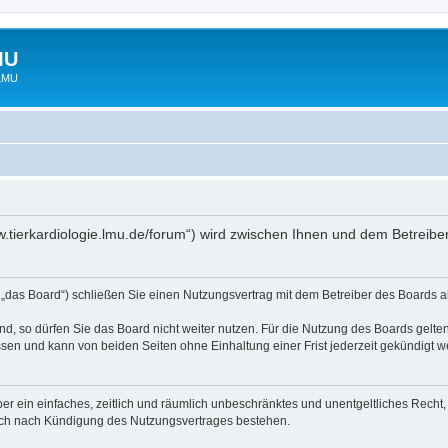
MU
 LMU
www.tierkardiologie.lmu.de/forum“) wird zwischen Ihnen und dem Betreib
 „das Board“) schließen Sie einen Nutzungsvertrag mit dem Betreiber des Boards ab
, so dürfen Sie das Board nicht weiter nutzen. Für die Nutzung des Boards gelten 
sen und kann von beiden Seiten ohne Einhaltung einer Frist jederzeit gekündigt w
iber ein einfaches, zeitlich und räumlich unbeschränktes und unentgeltliches Rech
auch nach Kündigung des Nutzungsvertrages bestehen.