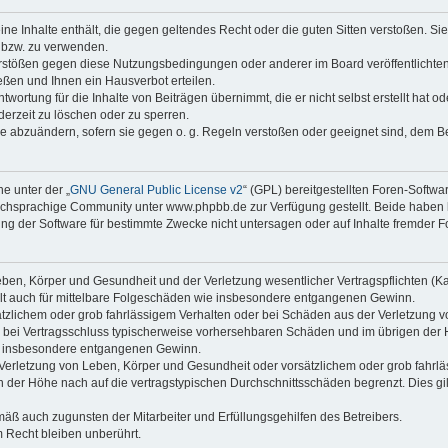
keine Inhalte enthält, die gegen geltendes Recht oder die guten Sitten verstoßen. Si
n bzw. zu verwenden.
erstößen gegen diese Nutzungsbedingungen oder anderer im Board veröffentlicht
ßen und Ihnen ein Hausverbot erteilen.
wortung für die Inhalte von Beiträgen übernimmt, die er nicht selbst erstellt hat 
derzeit zu löschen oder zu sperren.
äge abzuändern, sofern sie gegen o. g. Regeln verstoßen oder geeignet sind, dem 
e unter der „
GNU General Public License v2
“ (GPL) bereitgestellten Foren-Soft
chsprachige Community unter www.phpbb.de zur Verfügung gestellt. Beide haben ke
g der Software für bestimmte Zwecke nicht untersagen oder auf Inhalte fremder F
ben, Körper und Gesundheit und der Verletzung wesentlicher Vertragspflichten (Kard
gilt auch für mittelbare Folgeschäden wie insbesondere entgangenen Gewinn.
ätzlichem oder grob fahrlässigem Verhalten oder bei Schäden aus der Verletzung 
 die bei Vertragsschluss typischerweise vorhersehbaren Schäden und im übrigen de
wie insbesondere entgangenen Gewinn.
erletzung von Leben, Körper und Gesundheit oder vorsätzlichem oder grob fahrläs
der Höhe nach auf die vertragstypischen Durchschnittsschäden begrenzt. Dies gi
mäß auch zugunsten der Mitarbeiter und Erfüllungsgehilfen des Betreibers.
 Recht bleiben unberührt.