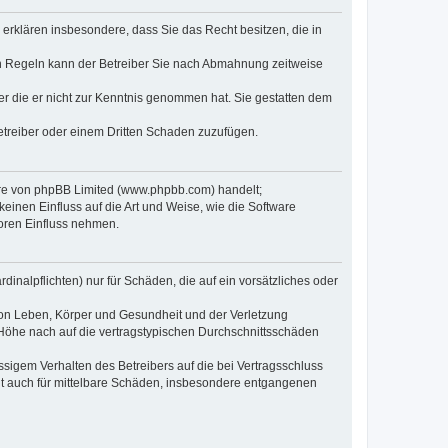
e erklären insbesondere, dass Sie das Recht besitzen, die in
en Regeln kann der Betreiber Sie nach Abmahnung zeitweise
oder die er nicht zur Kenntnis genommen hat. Sie gestatten dem
Betreiber oder einem Dritten Schaden zuzufügen.
ware von phpBB Limited (www.phpbb.com) handelt;
inen Einfluss auf die Art und Weise, wie die Software
oren Einfluss nehmen.
inalpflichten) nur für Schäden, die auf ein vorsätzliches oder
von Leben, Körper und Gesundheit und der Verletzung
r Höhe nach auf die vertragstypischen Durchschnittsschäden
sigem Verhalten des Betreibers auf die bei Vertragsschluss
lt auch für mittelbare Schäden, insbesondere entgangenen