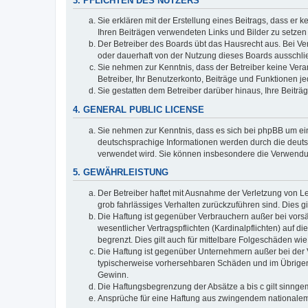
3. PFLICHTEN DES NUTZERS
Sie erklären mit der Erstellung eines Beitrags, dass er 
Ihren Beiträgen verwendeten Links und Bilder zu setze
Der Betreiber des Boards übt das Hausrecht aus. Bei V
oder dauerhaft von der Nutzung dieses Boards ausschlie
Sie nehmen zur Kenntnis, dass der Betreiber keine Verant
Betreiber, Ihr Benutzerkonto, Beiträge und Funktionen je
Sie gestatten dem Betreiber darüber hinaus, Ihre Beitr
4. GENERAL PUBLIC LICENSE
Sie nehmen zur Kenntnis, dass es sich bei phpBB um ein
deutschsprachige Informationen werden durch die deuts
verwendet wird. Sie können insbesondere die Verwendun
5. GEWÄHRLEISTUNG
Der Betreiber haftet mit Ausnahme der Verletzung von Le
grob fahrlässiges Verhalten zurückzuführen sind. Dies 
Die Haftung ist gegenüber Verbrauchern außer bei vors
wesentlicher Vertragspflichten (Kardinalpflichten) auf
begrenzt. Dies gilt auch für mittelbare Folgeschäden 
Die Haftung ist gegenüber Unternehmern außer bei der V
typischerweise vorhersehbaren Schäden und im Übrigen 
Gewinn.
Die Haftungsbegrenzung der Absätze a bis c gilt sinnge
Ansprüche für eine Haftung aus zwingendem nationalem