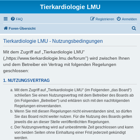
Tierkardiologie LMU
FAQ
Registrieren
Anmelden
S
Foren-Übersicht
u
Tierkardiologie LMU - Nutzungsbedingungen
c
h
Mit dem Zugriff auf „Tierkardiologie LMU“
(„https://www.tierkardiologie.lmu.de/forum“) wird zwischen Ihnen
e
und dem Betreiber ein Vertrag mit folgenden Regelungen
geschlossen:
1. NUTZUNGSVERTRAG
Mit dem Zugriff auf „Tierkardiologie LMU“ (im Folgenden „das Board“)
schließen Sie einen Nutzungsvertrag mit dem Betreiber des Boards ab
(im Folgenden „Betreiber“) und erklären sich mit den nachfolgenden
Regelungen einverstanden.
Wenn Sie mit diesen Regelungen nicht einverstanden sind, so dürfen
Sie das Board nicht weiter nutzen. Für die Nutzung des Boards gelten
jeweils die an dieser Stelle veröffentlichten Regelungen.
Der Nutzungsvertrag wird auf unbestimmte Zeit geschlossen und kann
von beiden Seiten ohne Einhaltung einer Frist jederzeit gekündigt
werden.