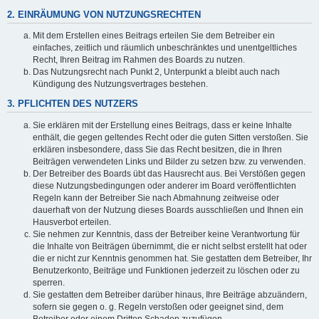
2. EINRÄUMUNG VON NUTZUNGSRECHTEN
Mit dem Erstellen eines Beitrags erteilen Sie dem Betreiber ein
einfaches, zeitlich und räumlich unbeschränktes und unentgeltliches
Recht, Ihren Beitrag im Rahmen des Boards zu nutzen.
Das Nutzungsrecht nach Punkt 2, Unterpunkt a bleibt auch nach
Kündigung des Nutzungsvertrages bestehen.
3. PFLICHTEN DES NUTZERS
Sie erklären mit der Erstellung eines Beitrags, dass er keine Inhalte
enthält, die gegen geltendes Recht oder die guten Sitten verstoßen. Sie
erklären insbesondere, dass Sie das Recht besitzen, die in Ihren
Beiträgen verwendeten Links und Bilder zu setzen bzw. zu verwenden.
Der Betreiber des Boards übt das Hausrecht aus. Bei Verstößen gegen
diese Nutzungsbedingungen oder anderer im Board veröffentlichten
Regeln kann der Betreiber Sie nach Abmahnung zeitweise oder
dauerhaft von der Nutzung dieses Boards ausschließen und Ihnen ein
Hausverbot erteilen.
Sie nehmen zur Kenntnis, dass der Betreiber keine Verantwortung für
die Inhalte von Beiträgen übernimmt, die er nicht selbst erstellt hat oder
die er nicht zur Kenntnis genommen hat. Sie gestatten dem Betreiber, Ihr
Benutzerkonto, Beiträge und Funktionen jederzeit zu löschen oder zu
sperren.
Sie gestatten dem Betreiber darüber hinaus, Ihre Beiträge abzuändern,
sofern sie gegen o. g. Regeln verstoßen oder geeignet sind, dem
Betreiber oder einem Dritten Schaden zuzufügen.