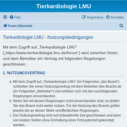
Tierkardiologie LMU
FAQ
Registrieren
Anmelden
S
Foren-Übersicht
u
Tierkardiologie LMU - Nutzungsbedingungen
c
h
Mit dem Zugriff auf „Tierkardiologie LMU“
(„https://www.tierkardiologie.lmu.de/forum“) wird zwischen Ihnen
e
und dem Betreiber ein Vertrag mit folgenden Regelungen
geschlossen:
1. NUTZUNGSVERTRAG
Mit dem Zugriff auf „Tierkardiologie LMU“ (im Folgenden „das Board“)
schließen Sie einen Nutzungsvertrag mit dem Betreiber des Boards ab
(im Folgenden „Betreiber“) und erklären sich mit den nachfolgenden
Regelungen einverstanden.
Wenn Sie mit diesen Regelungen nicht einverstanden sind, so dürfen
Sie das Board nicht weiter nutzen. Für die Nutzung des Boards gelten
jeweils die an dieser Stelle veröffentlichten Regelungen.
Der Nutzungsvertrag wird auf unbestimmte Zeit geschlossen und kann
von beiden Seiten ohne Einhaltung einer Frist jederzeit gekündigt
werden.