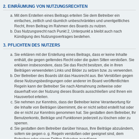
2. EINRÄUMUNG VON NUTZUNGSRECHTEN
Mit dem Erstellen eines Beitrags erteilen Sie dem Betreiber ein
einfaches, zeitlich und räumlich unbeschränktes und unentgeltliches
Recht, Ihren Beitrag im Rahmen des Boards zu nutzen.
Das Nutzungsrecht nach Punkt 2, Unterpunkt a bleibt auch nach
Kündigung des Nutzungsvertrages bestehen.
3. PFLICHTEN DES NUTZERS
Sie erklären mit der Erstellung eines Beitrags, dass er keine Inhalte
enthält, die gegen geltendes Recht oder die guten Sitten verstoßen. Sie
erklären insbesondere, dass Sie das Recht besitzen, die in Ihren
Beiträgen verwendeten Links und Bilder zu setzen bzw. zu verwenden.
Der Betreiber des Boards übt das Hausrecht aus. Bei Verstößen gegen
diese Nutzungsbedingungen oder anderer im Board veröffentlichten
Regeln kann der Betreiber Sie nach Abmahnung zeitweise oder
dauerhaft von der Nutzung dieses Boards ausschließen und Ihnen ein
Hausverbot erteilen.
Sie nehmen zur Kenntnis, dass der Betreiber keine Verantwortung für
die Inhalte von Beiträgen übernimmt, die er nicht selbst erstellt hat oder
die er nicht zur Kenntnis genommen hat. Sie gestatten dem Betreiber, Ihr
Benutzerkonto, Beiträge und Funktionen jederzeit zu löschen oder zu
sperren.
Sie gestatten dem Betreiber darüber hinaus, Ihre Beiträge abzuändern,
sofern sie gegen o. g. Regeln verstoßen oder geeignet sind, dem
Betreiber oder einem Dritten Schaden zuzufügen.