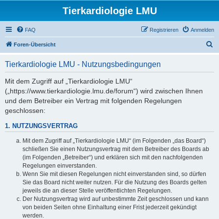
Tierkardiologie LMU
FAQ
Registrieren
Anmelden
S
Foren-Übersicht
u
Tierkardiologie LMU - Nutzungsbedingungen
c
h
Mit dem Zugriff auf „Tierkardiologie LMU“
(„https://www.tierkardiologie.lmu.de/forum“) wird zwischen Ihnen
e
und dem Betreiber ein Vertrag mit folgenden Regelungen
geschlossen:
1. NUTZUNGSVERTRAG
Mit dem Zugriff auf „Tierkardiologie LMU“ (im Folgenden „das Board“)
schließen Sie einen Nutzungsvertrag mit dem Betreiber des Boards ab
(im Folgenden „Betreiber“) und erklären sich mit den nachfolgenden
Regelungen einverstanden.
Wenn Sie mit diesen Regelungen nicht einverstanden sind, so dürfen
Sie das Board nicht weiter nutzen. Für die Nutzung des Boards gelten
jeweils die an dieser Stelle veröffentlichten Regelungen.
Der Nutzungsvertrag wird auf unbestimmte Zeit geschlossen und kann
von beiden Seiten ohne Einhaltung einer Frist jederzeit gekündigt
werden.