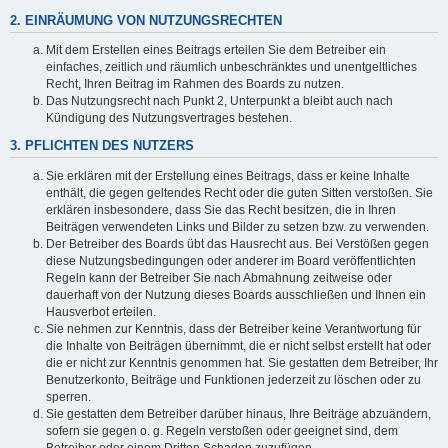
2. EINRÄUMUNG VON NUTZUNGSRECHTEN
Mit dem Erstellen eines Beitrags erteilen Sie dem Betreiber ein
einfaches, zeitlich und räumlich unbeschränktes und unentgeltliches
Recht, Ihren Beitrag im Rahmen des Boards zu nutzen.
Das Nutzungsrecht nach Punkt 2, Unterpunkt a bleibt auch nach
Kündigung des Nutzungsvertrages bestehen.
3. PFLICHTEN DES NUTZERS
Sie erklären mit der Erstellung eines Beitrags, dass er keine Inhalte
enthält, die gegen geltendes Recht oder die guten Sitten verstoßen. Sie
erklären insbesondere, dass Sie das Recht besitzen, die in Ihren
Beiträgen verwendeten Links und Bilder zu setzen bzw. zu verwenden.
Der Betreiber des Boards übt das Hausrecht aus. Bei Verstößen gegen
diese Nutzungsbedingungen oder anderer im Board veröffentlichten
Regeln kann der Betreiber Sie nach Abmahnung zeitweise oder
dauerhaft von der Nutzung dieses Boards ausschließen und Ihnen ein
Hausverbot erteilen.
Sie nehmen zur Kenntnis, dass der Betreiber keine Verantwortung für
die Inhalte von Beiträgen übernimmt, die er nicht selbst erstellt hat oder
die er nicht zur Kenntnis genommen hat. Sie gestatten dem Betreiber, Ihr
Benutzerkonto, Beiträge und Funktionen jederzeit zu löschen oder zu
sperren.
Sie gestatten dem Betreiber darüber hinaus, Ihre Beiträge abzuändern,
sofern sie gegen o. g. Regeln verstoßen oder geeignet sind, dem
Betreiber oder einem Dritten Schaden zuzufügen.