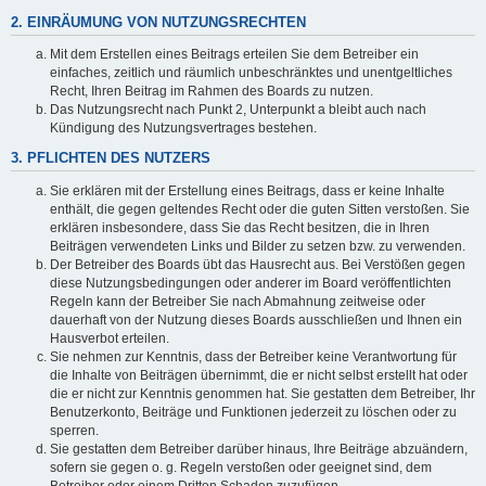
2. EINRÄUMUNG VON NUTZUNGSRECHTEN
Mit dem Erstellen eines Beitrags erteilen Sie dem Betreiber ein
einfaches, zeitlich und räumlich unbeschränktes und unentgeltliches
Recht, Ihren Beitrag im Rahmen des Boards zu nutzen.
Das Nutzungsrecht nach Punkt 2, Unterpunkt a bleibt auch nach
Kündigung des Nutzungsvertrages bestehen.
3. PFLICHTEN DES NUTZERS
Sie erklären mit der Erstellung eines Beitrags, dass er keine Inhalte
enthält, die gegen geltendes Recht oder die guten Sitten verstoßen. Sie
erklären insbesondere, dass Sie das Recht besitzen, die in Ihren
Beiträgen verwendeten Links und Bilder zu setzen bzw. zu verwenden.
Der Betreiber des Boards übt das Hausrecht aus. Bei Verstößen gegen
diese Nutzungsbedingungen oder anderer im Board veröffentlichten
Regeln kann der Betreiber Sie nach Abmahnung zeitweise oder
dauerhaft von der Nutzung dieses Boards ausschließen und Ihnen ein
Hausverbot erteilen.
Sie nehmen zur Kenntnis, dass der Betreiber keine Verantwortung für
die Inhalte von Beiträgen übernimmt, die er nicht selbst erstellt hat oder
die er nicht zur Kenntnis genommen hat. Sie gestatten dem Betreiber, Ihr
Benutzerkonto, Beiträge und Funktionen jederzeit zu löschen oder zu
sperren.
Sie gestatten dem Betreiber darüber hinaus, Ihre Beiträge abzuändern,
sofern sie gegen o. g. Regeln verstoßen oder geeignet sind, dem
Betreiber oder einem Dritten Schaden zuzufügen.