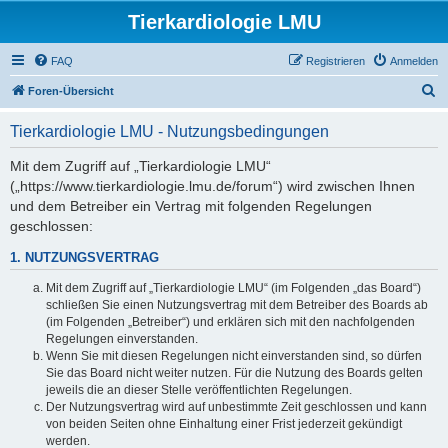
Tierkardiologie LMU
FAQ
Registrieren
Anmelden
S
Foren-Übersicht
u
Tierkardiologie LMU - Nutzungsbedingungen
c
h
Mit dem Zugriff auf „Tierkardiologie LMU“
(„https://www.tierkardiologie.lmu.de/forum“) wird zwischen Ihnen
e
und dem Betreiber ein Vertrag mit folgenden Regelungen
geschlossen:
1. NUTZUNGSVERTRAG
Mit dem Zugriff auf „Tierkardiologie LMU“ (im Folgenden „das Board“)
schließen Sie einen Nutzungsvertrag mit dem Betreiber des Boards ab
(im Folgenden „Betreiber“) und erklären sich mit den nachfolgenden
Regelungen einverstanden.
Wenn Sie mit diesen Regelungen nicht einverstanden sind, so dürfen
Sie das Board nicht weiter nutzen. Für die Nutzung des Boards gelten
jeweils die an dieser Stelle veröffentlichten Regelungen.
Der Nutzungsvertrag wird auf unbestimmte Zeit geschlossen und kann
von beiden Seiten ohne Einhaltung einer Frist jederzeit gekündigt
werden.