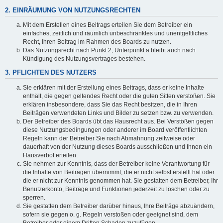
2. EINRÄUMUNG VON NUTZUNGSRECHTEN
Mit dem Erstellen eines Beitrags erteilen Sie dem Betreiber ein
einfaches, zeitlich und räumlich unbeschränktes und unentgeltliches
Recht, Ihren Beitrag im Rahmen des Boards zu nutzen.
Das Nutzungsrecht nach Punkt 2, Unterpunkt a bleibt auch nach
Kündigung des Nutzungsvertrages bestehen.
3. PFLICHTEN DES NUTZERS
Sie erklären mit der Erstellung eines Beitrags, dass er keine Inhalte
enthält, die gegen geltendes Recht oder die guten Sitten verstoßen. Sie
erklären insbesondere, dass Sie das Recht besitzen, die in Ihren
Beiträgen verwendeten Links und Bilder zu setzen bzw. zu verwenden.
Der Betreiber des Boards übt das Hausrecht aus. Bei Verstößen gegen
diese Nutzungsbedingungen oder anderer im Board veröffentlichten
Regeln kann der Betreiber Sie nach Abmahnung zeitweise oder
dauerhaft von der Nutzung dieses Boards ausschließen und Ihnen ein
Hausverbot erteilen.
Sie nehmen zur Kenntnis, dass der Betreiber keine Verantwortung für
die Inhalte von Beiträgen übernimmt, die er nicht selbst erstellt hat oder
die er nicht zur Kenntnis genommen hat. Sie gestatten dem Betreiber, Ihr
Benutzerkonto, Beiträge und Funktionen jederzeit zu löschen oder zu
sperren.
Sie gestatten dem Betreiber darüber hinaus, Ihre Beiträge abzuändern,
sofern sie gegen o. g. Regeln verstoßen oder geeignet sind, dem
Betreiber oder einem Dritten Schaden zuzufügen.