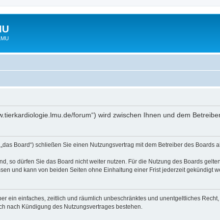
MU
 LMU
www.tierkardiologie.lmu.de/forum“) wird zwischen Ihnen und dem Betreib
 „das Board“) schließen Sie einen Nutzungsvertrag mit dem Betreiber des Boards ab
, so dürfen Sie das Board nicht weiter nutzen. Für die Nutzung des Boards gelten 
sen und kann von beiden Seiten ohne Einhaltung einer Frist jederzeit gekündigt w
iber ein einfaches, zeitlich und räumlich unbeschränktes und unentgeltliches Rech
auch nach Kündigung des Nutzungsvertrages bestehen.