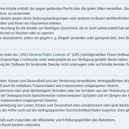
keine Inhalte enthält, die gegen geltendes Recht oder die guten Sitten verstoßen. Si
n bzw. zu verwenden.
erstößen gegen diese Nutzungsbedingungen oder anderer im Board veröffentlicht
ßen und Ihnen ein Hausverbot erteilen.
wortung für die Inhalte von Beiträgen übernimmt, die er nicht selbst erstellt hat 
derzeit zu löschen oder zu sperren.
äge abzuändern, sofern sie gegen o. g. Regeln verstoßen oder geeignet sind, dem 
e unter der „
GNU General Public License v2
“ (GPL) bereitgestellten Foren-Soft
chsprachige Community unter www.phpbb.de zur Verfügung gestellt. Beide haben ke
g der Software für bestimmte Zwecke nicht untersagen oder auf Inhalte fremder F
ben, Körper und Gesundheit und der Verletzung wesentlicher Vertragspflichten (Kard
gilt auch für mittelbare Folgeschäden wie insbesondere entgangenen Gewinn.
ätzlichem oder grob fahrlässigem Verhalten oder bei Schäden aus der Verletzung 
 die bei Vertragsschluss typischerweise vorhersehbaren Schäden und im übrigen de
wie insbesondere entgangenen Gewinn.
erletzung von Leben, Körper und Gesundheit oder vorsätzlichem oder grob fahrläs
der Höhe nach auf die vertragstypischen Durchschnittsschäden begrenzt. Dies gi
mäß auch zugunsten der Mitarbeiter und Erfüllungsgehilfen des Betreibers.
 Recht bleiben unberührt.