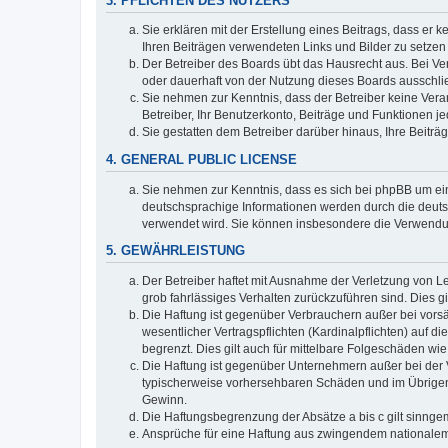
3. PFLICHTEN DES NUTZERS
Sie erklären mit der Erstellung eines Beitrags, dass er 
Ihren Beiträgen verwendeten Links und Bilder zu setze
Der Betreiber des Boards übt das Hausrecht aus. Bei V
oder dauerhaft von der Nutzung dieses Boards ausschlie
Sie nehmen zur Kenntnis, dass der Betreiber keine Verant
Betreiber, Ihr Benutzerkonto, Beiträge und Funktionen je
Sie gestatten dem Betreiber darüber hinaus, Ihre Beitr
4. GENERAL PUBLIC LICENSE
Sie nehmen zur Kenntnis, dass es sich bei phpBB um ein
deutschsprachige Informationen werden durch die deuts
verwendet wird. Sie können insbesondere die Verwendun
5. GEWÄHRLEISTUNG
Der Betreiber haftet mit Ausnahme der Verletzung von Le
grob fahrlässiges Verhalten zurückzuführen sind. Dies 
Die Haftung ist gegenüber Verbrauchern außer bei vors
wesentlicher Vertragspflichten (Kardinalpflichten) auf
begrenzt. Dies gilt auch für mittelbare Folgeschäden 
Die Haftung ist gegenüber Unternehmern außer bei der V
typischerweise vorhersehbaren Schäden und im Übrigen 
Gewinn.
Die Haftungsbegrenzung der Absätze a bis c gilt sinnge
Ansprüche für eine Haftung aus zwingendem nationalem