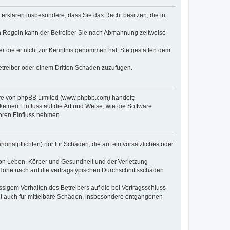
e erklären insbesondere, dass Sie das Recht besitzen, die in
en Regeln kann der Betreiber Sie nach Abmahnung zeitweise
oder die er nicht zur Kenntnis genommen hat. Sie gestatten dem
Betreiber oder einem Dritten Schaden zuzufügen.
ware von phpBB Limited (www.phpbb.com) handelt;
inen Einfluss auf die Art und Weise, wie die Software
oren Einfluss nehmen.
inalpflichten) nur für Schäden, die auf ein vorsätzliches oder
von Leben, Körper und Gesundheit und der Verletzung
r Höhe nach auf die vertragstypischen Durchschnittsschäden
sigem Verhalten des Betreibers auf die bei Vertragsschluss
lt auch für mittelbare Schäden, insbesondere entgangenen