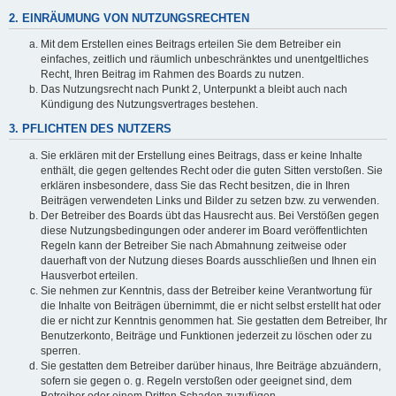
2. EINRÄUMUNG VON NUTZUNGSRECHTEN
Mit dem Erstellen eines Beitrags erteilen Sie dem Betreiber ein
einfaches, zeitlich und räumlich unbeschränktes und unentgeltliches
Recht, Ihren Beitrag im Rahmen des Boards zu nutzen.
Das Nutzungsrecht nach Punkt 2, Unterpunkt a bleibt auch nach
Kündigung des Nutzungsvertrages bestehen.
3. PFLICHTEN DES NUTZERS
Sie erklären mit der Erstellung eines Beitrags, dass er keine Inhalte
enthält, die gegen geltendes Recht oder die guten Sitten verstoßen. Sie
erklären insbesondere, dass Sie das Recht besitzen, die in Ihren
Beiträgen verwendeten Links und Bilder zu setzen bzw. zu verwenden.
Der Betreiber des Boards übt das Hausrecht aus. Bei Verstößen gegen
diese Nutzungsbedingungen oder anderer im Board veröffentlichten
Regeln kann der Betreiber Sie nach Abmahnung zeitweise oder
dauerhaft von der Nutzung dieses Boards ausschließen und Ihnen ein
Hausverbot erteilen.
Sie nehmen zur Kenntnis, dass der Betreiber keine Verantwortung für
die Inhalte von Beiträgen übernimmt, die er nicht selbst erstellt hat oder
die er nicht zur Kenntnis genommen hat. Sie gestatten dem Betreiber, Ihr
Benutzerkonto, Beiträge und Funktionen jederzeit zu löschen oder zu
sperren.
Sie gestatten dem Betreiber darüber hinaus, Ihre Beiträge abzuändern,
sofern sie gegen o. g. Regeln verstoßen oder geeignet sind, dem
Betreiber oder einem Dritten Schaden zuzufügen.