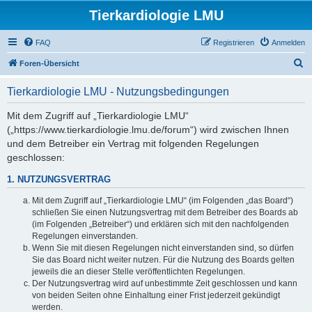
Tierkardiologie LMU
FAQ
Registrieren
Anmelden
S
Foren-Übersicht
u
Tierkardiologie LMU - Nutzungsbedingungen
c
h
Mit dem Zugriff auf „Tierkardiologie LMU“
(„https://www.tierkardiologie.lmu.de/forum“) wird zwischen Ihnen
e
und dem Betreiber ein Vertrag mit folgenden Regelungen
geschlossen:
1. NUTZUNGSVERTRAG
Mit dem Zugriff auf „Tierkardiologie LMU“ (im Folgenden „das Board“)
schließen Sie einen Nutzungsvertrag mit dem Betreiber des Boards ab
(im Folgenden „Betreiber“) und erklären sich mit den nachfolgenden
Regelungen einverstanden.
Wenn Sie mit diesen Regelungen nicht einverstanden sind, so dürfen
Sie das Board nicht weiter nutzen. Für die Nutzung des Boards gelten
jeweils die an dieser Stelle veröffentlichten Regelungen.
Der Nutzungsvertrag wird auf unbestimmte Zeit geschlossen und kann
von beiden Seiten ohne Einhaltung einer Frist jederzeit gekündigt
werden.