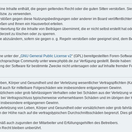
keine Inhalte enthält, die gegen geltendes Recht oder die guten Sitten verstoßen. Si
n bzw. zu verwenden.
erstößen gegen diese Nutzungsbedingungen oder anderer im Board veröffentlicht
ßen und Ihnen ein Hausverbot erteilen.
wortung für die Inhalte von Beiträgen übernimmt, die er nicht selbst erstellt hat 
derzeit zu löschen oder zu sperren.
äge abzuändern, sofern sie gegen o. g. Regeln verstoßen oder geeignet sind, dem 
e unter der „
GNU General Public License v2
“ (GPL) bereitgestellten Foren-Soft
chsprachige Community unter www.phpbb.de zur Verfügung gestellt. Beide haben ke
g der Software für bestimmte Zwecke nicht untersagen oder auf Inhalte fremder F
ben, Körper und Gesundheit und der Verletzung wesentlicher Vertragspflichten (Kard
gilt auch für mittelbare Folgeschäden wie insbesondere entgangenen Gewinn.
ätzlichem oder grob fahrlässigem Verhalten oder bei Schäden aus der Verletzung 
 die bei Vertragsschluss typischerweise vorhersehbaren Schäden und im übrigen de
wie insbesondere entgangenen Gewinn.
erletzung von Leben, Körper und Gesundheit oder vorsätzlichem oder grob fahrläs
der Höhe nach auf die vertragstypischen Durchschnittsschäden begrenzt. Dies gi
mäß auch zugunsten der Mitarbeiter und Erfüllungsgehilfen des Betreibers.
 Recht bleiben unberührt.