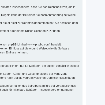
e erklären insbesondere, dass Sie das Recht besitzen, die in
en Regeln kann der Betreiber Sie nach Abmahnung zeitweise
oder die er nicht zur Kenntnis genommen hat. Sie gestatten dem
Betreiber oder einem Dritten Schaden zuzufügen.
ware von phpBB Limited (www.phpbb.com) handelt;
inen Einfluss auf die Art und Weise, wie die Software
oren Einfluss nehmen.
inalpflichten) nur für Schäden, die auf ein vorsätzliches oder
von Leben, Körper und Gesundheit und der Verletzung
r Höhe nach auf die vertragstypischen Durchschnittsschäden
sigem Verhalten des Betreibers auf die bei Vertragsschluss
lt auch für mittelbare Schäden, insbesondere entgangenen