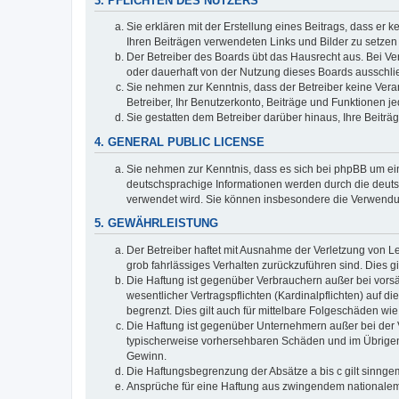
3. PFLICHTEN DES NUTZERS
Sie erklären mit der Erstellung eines Beitrags, dass er 
Ihren Beiträgen verwendeten Links und Bilder zu setze
Der Betreiber des Boards übt das Hausrecht aus. Bei V
oder dauerhaft von der Nutzung dieses Boards ausschlie
Sie nehmen zur Kenntnis, dass der Betreiber keine Verant
Betreiber, Ihr Benutzerkonto, Beiträge und Funktionen je
Sie gestatten dem Betreiber darüber hinaus, Ihre Beitr
4. GENERAL PUBLIC LICENSE
Sie nehmen zur Kenntnis, dass es sich bei phpBB um ein
deutschsprachige Informationen werden durch die deuts
verwendet wird. Sie können insbesondere die Verwendun
5. GEWÄHRLEISTUNG
Der Betreiber haftet mit Ausnahme der Verletzung von Le
grob fahrlässiges Verhalten zurückzuführen sind. Dies 
Die Haftung ist gegenüber Verbrauchern außer bei vors
wesentlicher Vertragspflichten (Kardinalpflichten) auf
begrenzt. Dies gilt auch für mittelbare Folgeschäden 
Die Haftung ist gegenüber Unternehmern außer bei der V
typischerweise vorhersehbaren Schäden und im Übrigen 
Gewinn.
Die Haftungsbegrenzung der Absätze a bis c gilt sinnge
Ansprüche für eine Haftung aus zwingendem nationalem