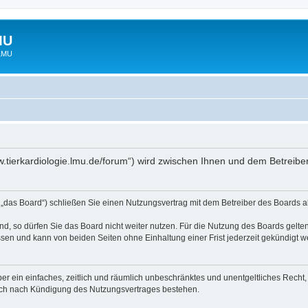
MU
 LMU
www.tierkardiologie.lmu.de/forum“) wird zwischen Ihnen und dem Betreib
 „das Board“) schließen Sie einen Nutzungsvertrag mit dem Betreiber des Boards ab
, so dürfen Sie das Board nicht weiter nutzen. Für die Nutzung des Boards gelten 
sen und kann von beiden Seiten ohne Einhaltung einer Frist jederzeit gekündigt w
iber ein einfaches, zeitlich und räumlich unbeschränktes und unentgeltliches Rech
auch nach Kündigung des Nutzungsvertrages bestehen.