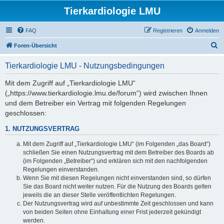
Tierkardiologie LMU
FAQ
Registrieren
Anmelden
S
Foren-Übersicht
u
Tierkardiologie LMU - Nutzungsbedingungen
c
h
Mit dem Zugriff auf „Tierkardiologie LMU“
(„https://www.tierkardiologie.lmu.de/forum“) wird zwischen Ihnen
e
und dem Betreiber ein Vertrag mit folgenden Regelungen
geschlossen:
1. NUTZUNGSVERTRAG
Mit dem Zugriff auf „Tierkardiologie LMU“ (im Folgenden „das Board“)
schließen Sie einen Nutzungsvertrag mit dem Betreiber des Boards ab
(im Folgenden „Betreiber“) und erklären sich mit den nachfolgenden
Regelungen einverstanden.
Wenn Sie mit diesen Regelungen nicht einverstanden sind, so dürfen
Sie das Board nicht weiter nutzen. Für die Nutzung des Boards gelten
jeweils die an dieser Stelle veröffentlichten Regelungen.
Der Nutzungsvertrag wird auf unbestimmte Zeit geschlossen und kann
von beiden Seiten ohne Einhaltung einer Frist jederzeit gekündigt
werden.