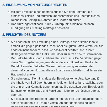
2. EINRÄUMUNG VON NUTZUNGSRECHTEN
Mit dem Erstellen eines Beitrags erteilen Sie dem Betreiber ein
einfaches, zeitlich und räumlich unbeschränktes und unentgeltliches
Recht, Ihren Beitrag im Rahmen des Boards zu nutzen.
Das Nutzungsrecht nach Punkt 2, Unterpunkt a bleibt auch nach
Kündigung des Nutzungsvertrages bestehen.
3. PFLICHTEN DES NUTZERS
Sie erklären mit der Erstellung eines Beitrags, dass er keine Inhalte
enthält, die gegen geltendes Recht oder die guten Sitten verstoßen. Sie
erklären insbesondere, dass Sie das Recht besitzen, die in Ihren
Beiträgen verwendeten Links und Bilder zu setzen bzw. zu verwenden.
Der Betreiber des Boards übt das Hausrecht aus. Bei Verstößen gegen
diese Nutzungsbedingungen oder anderer im Board veröffentlichten
Regeln kann der Betreiber Sie nach Abmahnung zeitweise oder
dauerhaft von der Nutzung dieses Boards ausschließen und Ihnen ein
Hausverbot erteilen.
Sie nehmen zur Kenntnis, dass der Betreiber keine Verantwortung für
die Inhalte von Beiträgen übernimmt, die er nicht selbst erstellt hat oder
die er nicht zur Kenntnis genommen hat. Sie gestatten dem Betreiber, Ihr
Benutzerkonto, Beiträge und Funktionen jederzeit zu löschen oder zu
sperren.
Sie gestatten dem Betreiber darüber hinaus, Ihre Beiträge abzuändern,
sofern sie gegen o. g. Regeln verstoßen oder geeignet sind, dem
Betreiber oder einem Dritten Schaden zuzufügen.