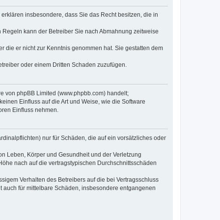
e erklären insbesondere, dass Sie das Recht besitzen, die in
en Regeln kann der Betreiber Sie nach Abmahnung zeitweise
oder die er nicht zur Kenntnis genommen hat. Sie gestatten dem
Betreiber oder einem Dritten Schaden zuzufügen.
ware von phpBB Limited (www.phpbb.com) handelt;
inen Einfluss auf die Art und Weise, wie die Software
oren Einfluss nehmen.
inalpflichten) nur für Schäden, die auf ein vorsätzliches oder
von Leben, Körper und Gesundheit und der Verletzung
r Höhe nach auf die vertragstypischen Durchschnittsschäden
sigem Verhalten des Betreibers auf die bei Vertragsschluss
lt auch für mittelbare Schäden, insbesondere entgangenen