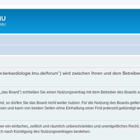
MU
 LMU
www.tierkardiologie.lmu.de/forum“) wird zwischen Ihnen und dem Betreib
 „das Board“) schließen Sie einen Nutzungsvertrag mit dem Betreiber des Boards ab
, so dürfen Sie das Board nicht weiter nutzen. Für die Nutzung des Boards gelten 
sen und kann von beiden Seiten ohne Einhaltung einer Frist jederzeit gekündigt w
iber ein einfaches, zeitlich und räumlich unbeschränktes und unentgeltliches Rech
auch nach Kündigung des Nutzungsvertrages bestehen.