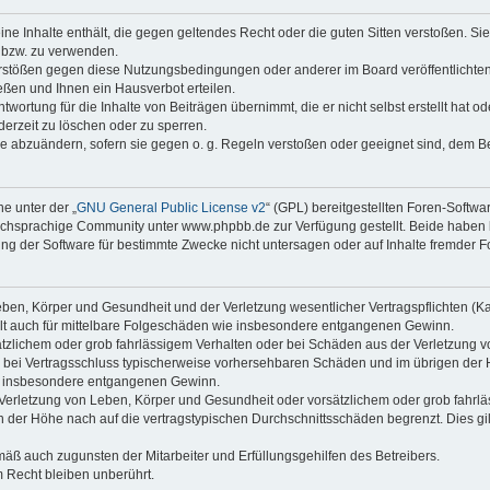
keine Inhalte enthält, die gegen geltendes Recht oder die guten Sitten verstoßen. Si
n bzw. zu verwenden.
erstößen gegen diese Nutzungsbedingungen oder anderer im Board veröffentlicht
ßen und Ihnen ein Hausverbot erteilen.
wortung für die Inhalte von Beiträgen übernimmt, die er nicht selbst erstellt hat 
derzeit zu löschen oder zu sperren.
äge abzuändern, sofern sie gegen o. g. Regeln verstoßen oder geeignet sind, dem 
e unter der „
GNU General Public License v2
“ (GPL) bereitgestellten Foren-Soft
chsprachige Community unter www.phpbb.de zur Verfügung gestellt. Beide haben ke
g der Software für bestimmte Zwecke nicht untersagen oder auf Inhalte fremder F
ben, Körper und Gesundheit und der Verletzung wesentlicher Vertragspflichten (Kard
gilt auch für mittelbare Folgeschäden wie insbesondere entgangenen Gewinn.
ätzlichem oder grob fahrlässigem Verhalten oder bei Schäden aus der Verletzung 
 die bei Vertragsschluss typischerweise vorhersehbaren Schäden und im übrigen de
wie insbesondere entgangenen Gewinn.
erletzung von Leben, Körper und Gesundheit oder vorsätzlichem oder grob fahrläs
der Höhe nach auf die vertragstypischen Durchschnittsschäden begrenzt. Dies gi
mäß auch zugunsten der Mitarbeiter und Erfüllungsgehilfen des Betreibers.
 Recht bleiben unberührt.