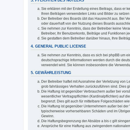
3. PFLICHTEN DES NUTZERS
Sie erklären mit der Erstellung eines Beitrags, dass er 
Ihren Beiträgen verwendeten Links und Bilder zu setze
Der Betreiber des Boards übt das Hausrecht aus. Bei V
oder dauerhaft von der Nutzung dieses Boards ausschlie
Sie nehmen zur Kenntnis, dass der Betreiber keine Verant
Betreiber, Ihr Benutzerkonto, Beiträge und Funktionen je
Sie gestatten dem Betreiber darüber hinaus, Ihre Beitr
4. GENERAL PUBLIC LICENSE
Sie nehmen zur Kenntnis, dass es sich bei phpBB um ein
deutschsprachige Informationen werden durch die deuts
verwendet wird. Sie können insbesondere die Verwendun
5. GEWÄHRLEISTUNG
Der Betreiber haftet mit Ausnahme der Verletzung von Le
grob fahrlässiges Verhalten zurückzuführen sind. Dies 
Die Haftung ist gegenüber Verbrauchern außer bei vors
wesentlicher Vertragspflichten (Kardinalpflichten) auf
begrenzt. Dies gilt auch für mittelbare Folgeschäden 
Die Haftung ist gegenüber Unternehmern außer bei der V
typischerweise vorhersehbaren Schäden und im Übrigen 
Gewinn.
Die Haftungsbegrenzung der Absätze a bis c gilt sinnge
Ansprüche für eine Haftung aus zwingendem nationalem