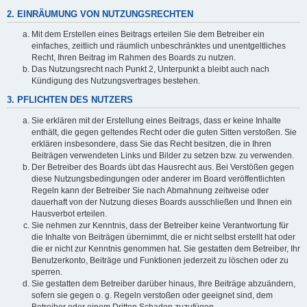
2. EINRÄUMUNG VON NUTZUNGSRECHTEN
Mit dem Erstellen eines Beitrags erteilen Sie dem Betreiber ein
einfaches, zeitlich und räumlich unbeschränktes und unentgeltliches
Recht, Ihren Beitrag im Rahmen des Boards zu nutzen.
Das Nutzungsrecht nach Punkt 2, Unterpunkt a bleibt auch nach
Kündigung des Nutzungsvertrages bestehen.
3. PFLICHTEN DES NUTZERS
Sie erklären mit der Erstellung eines Beitrags, dass er keine Inhalte
enthält, die gegen geltendes Recht oder die guten Sitten verstoßen. Sie
erklären insbesondere, dass Sie das Recht besitzen, die in Ihren
Beiträgen verwendeten Links und Bilder zu setzen bzw. zu verwenden.
Der Betreiber des Boards übt das Hausrecht aus. Bei Verstößen gegen
diese Nutzungsbedingungen oder anderer im Board veröffentlichten
Regeln kann der Betreiber Sie nach Abmahnung zeitweise oder
dauerhaft von der Nutzung dieses Boards ausschließen und Ihnen ein
Hausverbot erteilen.
Sie nehmen zur Kenntnis, dass der Betreiber keine Verantwortung für
die Inhalte von Beiträgen übernimmt, die er nicht selbst erstellt hat oder
die er nicht zur Kenntnis genommen hat. Sie gestatten dem Betreiber, Ihr
Benutzerkonto, Beiträge und Funktionen jederzeit zu löschen oder zu
sperren.
Sie gestatten dem Betreiber darüber hinaus, Ihre Beiträge abzuändern,
sofern sie gegen o. g. Regeln verstoßen oder geeignet sind, dem
Betreiber oder einem Dritten Schaden zuzufügen.