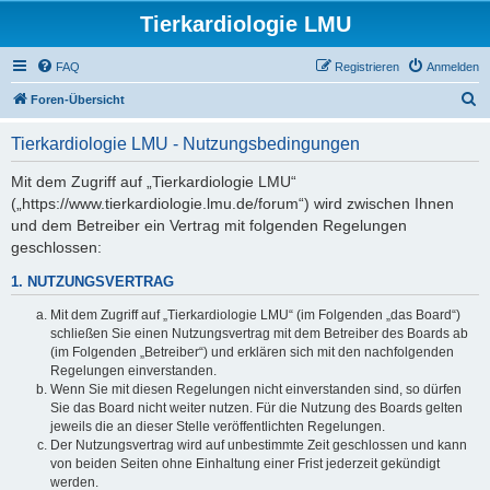
Tierkardiologie LMU
FAQ
Registrieren
Anmelden
S
Foren-Übersicht
u
Tierkardiologie LMU - Nutzungsbedingungen
c
h
Mit dem Zugriff auf „Tierkardiologie LMU“
(„https://www.tierkardiologie.lmu.de/forum“) wird zwischen Ihnen
e
und dem Betreiber ein Vertrag mit folgenden Regelungen
geschlossen:
1. NUTZUNGSVERTRAG
Mit dem Zugriff auf „Tierkardiologie LMU“ (im Folgenden „das Board“)
schließen Sie einen Nutzungsvertrag mit dem Betreiber des Boards ab
(im Folgenden „Betreiber“) und erklären sich mit den nachfolgenden
Regelungen einverstanden.
Wenn Sie mit diesen Regelungen nicht einverstanden sind, so dürfen
Sie das Board nicht weiter nutzen. Für die Nutzung des Boards gelten
jeweils die an dieser Stelle veröffentlichten Regelungen.
Der Nutzungsvertrag wird auf unbestimmte Zeit geschlossen und kann
von beiden Seiten ohne Einhaltung einer Frist jederzeit gekündigt
werden.