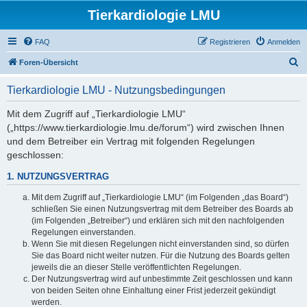
Tierkardiologie LMU
FAQ
Registrieren
Anmelden
S
Foren-Übersicht
u
Tierkardiologie LMU - Nutzungsbedingungen
c
h
Mit dem Zugriff auf „Tierkardiologie LMU“
(„https://www.tierkardiologie.lmu.de/forum“) wird zwischen Ihnen
e
und dem Betreiber ein Vertrag mit folgenden Regelungen
geschlossen:
1. NUTZUNGSVERTRAG
Mit dem Zugriff auf „Tierkardiologie LMU“ (im Folgenden „das Board“)
schließen Sie einen Nutzungsvertrag mit dem Betreiber des Boards ab
(im Folgenden „Betreiber“) und erklären sich mit den nachfolgenden
Regelungen einverstanden.
Wenn Sie mit diesen Regelungen nicht einverstanden sind, so dürfen
Sie das Board nicht weiter nutzen. Für die Nutzung des Boards gelten
jeweils die an dieser Stelle veröffentlichten Regelungen.
Der Nutzungsvertrag wird auf unbestimmte Zeit geschlossen und kann
von beiden Seiten ohne Einhaltung einer Frist jederzeit gekündigt
werden.