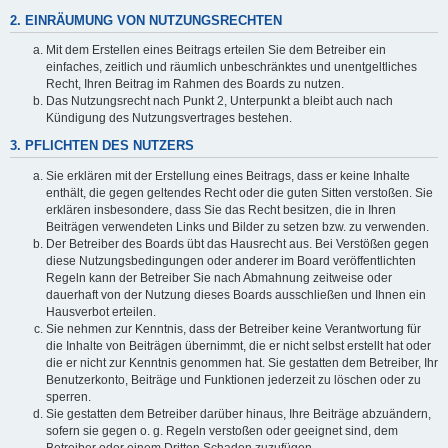
2. EINRÄUMUNG VON NUTZUNGSRECHTEN
Mit dem Erstellen eines Beitrags erteilen Sie dem Betreiber ein
einfaches, zeitlich und räumlich unbeschränktes und unentgeltliches
Recht, Ihren Beitrag im Rahmen des Boards zu nutzen.
Das Nutzungsrecht nach Punkt 2, Unterpunkt a bleibt auch nach
Kündigung des Nutzungsvertrages bestehen.
3. PFLICHTEN DES NUTZERS
Sie erklären mit der Erstellung eines Beitrags, dass er keine Inhalte
enthält, die gegen geltendes Recht oder die guten Sitten verstoßen. Sie
erklären insbesondere, dass Sie das Recht besitzen, die in Ihren
Beiträgen verwendeten Links und Bilder zu setzen bzw. zu verwenden.
Der Betreiber des Boards übt das Hausrecht aus. Bei Verstößen gegen
diese Nutzungsbedingungen oder anderer im Board veröffentlichten
Regeln kann der Betreiber Sie nach Abmahnung zeitweise oder
dauerhaft von der Nutzung dieses Boards ausschließen und Ihnen ein
Hausverbot erteilen.
Sie nehmen zur Kenntnis, dass der Betreiber keine Verantwortung für
die Inhalte von Beiträgen übernimmt, die er nicht selbst erstellt hat oder
die er nicht zur Kenntnis genommen hat. Sie gestatten dem Betreiber, Ihr
Benutzerkonto, Beiträge und Funktionen jederzeit zu löschen oder zu
sperren.
Sie gestatten dem Betreiber darüber hinaus, Ihre Beiträge abzuändern,
sofern sie gegen o. g. Regeln verstoßen oder geeignet sind, dem
Betreiber oder einem Dritten Schaden zuzufügen.