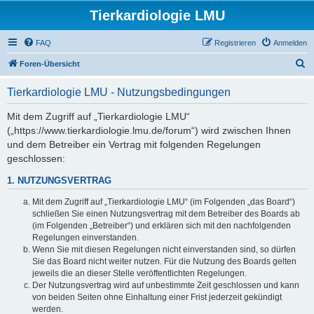
Tierkardiologie LMU
FAQ
Registrieren
Anmelden
S
Foren-Übersicht
u
Tierkardiologie LMU - Nutzungsbedingungen
c
h
Mit dem Zugriff auf „Tierkardiologie LMU“
(„https://www.tierkardiologie.lmu.de/forum“) wird zwischen Ihnen
e
und dem Betreiber ein Vertrag mit folgenden Regelungen
geschlossen:
1. NUTZUNGSVERTRAG
Mit dem Zugriff auf „Tierkardiologie LMU“ (im Folgenden „das Board“)
schließen Sie einen Nutzungsvertrag mit dem Betreiber des Boards ab
(im Folgenden „Betreiber“) und erklären sich mit den nachfolgenden
Regelungen einverstanden.
Wenn Sie mit diesen Regelungen nicht einverstanden sind, so dürfen
Sie das Board nicht weiter nutzen. Für die Nutzung des Boards gelten
jeweils die an dieser Stelle veröffentlichten Regelungen.
Der Nutzungsvertrag wird auf unbestimmte Zeit geschlossen und kann
von beiden Seiten ohne Einhaltung einer Frist jederzeit gekündigt
werden.