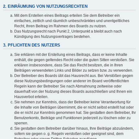
2. EINRÄUMUNG VON NUTZUNGSRECHTEN
Mit dem Erstellen eines Beitrags erteilen Sie dem Betreiber ein
einfaches, zeitlich und räumlich unbeschränktes und unentgeltliches
Recht, Ihren Beitrag im Rahmen des Boards zu nutzen.
Das Nutzungsrecht nach Punkt 2, Unterpunkt a bleibt auch nach
Kündigung des Nutzungsvertrages bestehen.
3. PFLICHTEN DES NUTZERS
Sie erklären mit der Erstellung eines Beitrags, dass er keine Inhalte
enthält, die gegen geltendes Recht oder die guten Sitten verstoßen. Sie
erklären insbesondere, dass Sie das Recht besitzen, die in Ihren
Beiträgen verwendeten Links und Bilder zu setzen bzw. zu verwenden.
Der Betreiber des Boards übt das Hausrecht aus. Bei Verstößen gegen
diese Nutzungsbedingungen oder anderer im Board veröffentlichten
Regeln kann der Betreiber Sie nach Abmahnung zeitweise oder
dauerhaft von der Nutzung dieses Boards ausschließen und Ihnen ein
Hausverbot erteilen.
Sie nehmen zur Kenntnis, dass der Betreiber keine Verantwortung für
die Inhalte von Beiträgen übernimmt, die er nicht selbst erstellt hat oder
die er nicht zur Kenntnis genommen hat. Sie gestatten dem Betreiber, Ihr
Benutzerkonto, Beiträge und Funktionen jederzeit zu löschen oder zu
sperren.
Sie gestatten dem Betreiber darüber hinaus, Ihre Beiträge abzuändern,
sofern sie gegen o. g. Regeln verstoßen oder geeignet sind, dem
Betreiber oder einem Dritten Schaden zuzufügen.