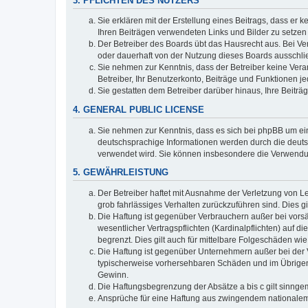
3. PFLICHTEN DES NUTZERS
Sie erklären mit der Erstellung eines Beitrags, dass er 
Ihren Beiträgen verwendeten Links und Bilder zu setze
Der Betreiber des Boards übt das Hausrecht aus. Bei V
oder dauerhaft von der Nutzung dieses Boards ausschlie
Sie nehmen zur Kenntnis, dass der Betreiber keine Verant
Betreiber, Ihr Benutzerkonto, Beiträge und Funktionen je
Sie gestatten dem Betreiber darüber hinaus, Ihre Beitr
4. GENERAL PUBLIC LICENSE
Sie nehmen zur Kenntnis, dass es sich bei phpBB um ein
deutschsprachige Informationen werden durch die deuts
verwendet wird. Sie können insbesondere die Verwendun
5. GEWÄHRLEISTUNG
Der Betreiber haftet mit Ausnahme der Verletzung von Le
grob fahrlässiges Verhalten zurückzuführen sind. Dies 
Die Haftung ist gegenüber Verbrauchern außer bei vors
wesentlicher Vertragspflichten (Kardinalpflichten) auf
begrenzt. Dies gilt auch für mittelbare Folgeschäden 
Die Haftung ist gegenüber Unternehmern außer bei der V
typischerweise vorhersehbaren Schäden und im Übrigen 
Gewinn.
Die Haftungsbegrenzung der Absätze a bis c gilt sinnge
Ansprüche für eine Haftung aus zwingendem nationalem