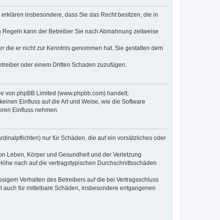
e erklären insbesondere, dass Sie das Recht besitzen, die in
en Regeln kann der Betreiber Sie nach Abmahnung zeitweise
oder die er nicht zur Kenntnis genommen hat. Sie gestatten dem
Betreiber oder einem Dritten Schaden zuzufügen.
ware von phpBB Limited (www.phpbb.com) handelt;
inen Einfluss auf die Art und Weise, wie die Software
oren Einfluss nehmen.
inalpflichten) nur für Schäden, die auf ein vorsätzliches oder
von Leben, Körper und Gesundheit und der Verletzung
r Höhe nach auf die vertragstypischen Durchschnittsschäden
sigem Verhalten des Betreibers auf die bei Vertragsschluss
lt auch für mittelbare Schäden, insbesondere entgangenen