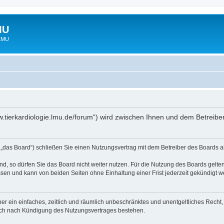
MU
 LMU
www.tierkardiologie.lmu.de/forum“) wird zwischen Ihnen und dem Betreib
 „das Board“) schließen Sie einen Nutzungsvertrag mit dem Betreiber des Boards ab
, so dürfen Sie das Board nicht weiter nutzen. Für die Nutzung des Boards gelten 
sen und kann von beiden Seiten ohne Einhaltung einer Frist jederzeit gekündigt w
iber ein einfaches, zeitlich und räumlich unbeschränktes und unentgeltliches Rech
auch nach Kündigung des Nutzungsvertrages bestehen.