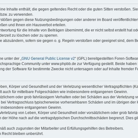
keine Inhalte enthält, die gegen geltendes Recht oder die guten Sitten verstoßen. Si
n bzw. zu verwenden.
erstößen gegen diese Nutzungsbedingungen oder anderer im Board veröffentlicht
ßen und Ihnen ein Hausverbot erteilen.
wortung für die Inhalte von Beiträgen übernimmt, die er nicht selbst erstellt hat 
derzeit zu löschen oder zu sperren.
äge abzuändern, sofern sie gegen o. g. Regeln verstoßen oder geeignet sind, dem 
e unter der „
GNU General Public License v2
“ (GPL) bereitgestellten Foren-Soft
chsprachige Community unter www.phpbb.de zur Verfügung gestellt. Beide haben ke
g der Software für bestimmte Zwecke nicht untersagen oder auf Inhalte fremder F
ben, Körper und Gesundheit und der Verletzung wesentlicher Vertragspflichten (Kard
gilt auch für mittelbare Folgeschäden wie insbesondere entgangenen Gewinn.
ätzlichem oder grob fahrlässigem Verhalten oder bei Schäden aus der Verletzung 
 die bei Vertragsschluss typischerweise vorhersehbaren Schäden und im übrigen de
wie insbesondere entgangenen Gewinn.
erletzung von Leben, Körper und Gesundheit oder vorsätzlichem oder grob fahrläs
der Höhe nach auf die vertragstypischen Durchschnittsschäden begrenzt. Dies gi
mäß auch zugunsten der Mitarbeiter und Erfüllungsgehilfen des Betreibers.
 Recht bleiben unberührt.