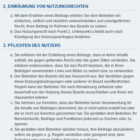
2. EINRÄUMUNG VON NUTZUNGSRECHTEN
Mit dem Erstellen eines Beitrags erteilen Sie dem Betreiber ein
einfaches, zeitlich und räumlich unbeschränktes und unentgeltliches
Recht, Ihren Beitrag im Rahmen des Boards zu nutzen.
Das Nutzungsrecht nach Punkt 2, Unterpunkt a bleibt auch nach
Kündigung des Nutzungsvertrages bestehen.
3. PFLICHTEN DES NUTZERS
Sie erklären mit der Erstellung eines Beitrags, dass er keine Inhalte
enthält, die gegen geltendes Recht oder die guten Sitten verstoßen. Sie
erklären insbesondere, dass Sie das Recht besitzen, die in Ihren
Beiträgen verwendeten Links und Bilder zu setzen bzw. zu verwenden.
Der Betreiber des Boards übt das Hausrecht aus. Bei Verstößen gegen
diese Nutzungsbedingungen oder anderer im Board veröffentlichten
Regeln kann der Betreiber Sie nach Abmahnung zeitweise oder
dauerhaft von der Nutzung dieses Boards ausschließen und Ihnen ein
Hausverbot erteilen.
Sie nehmen zur Kenntnis, dass der Betreiber keine Verantwortung für
die Inhalte von Beiträgen übernimmt, die er nicht selbst erstellt hat oder
die er nicht zur Kenntnis genommen hat. Sie gestatten dem Betreiber, Ihr
Benutzerkonto, Beiträge und Funktionen jederzeit zu löschen oder zu
sperren.
Sie gestatten dem Betreiber darüber hinaus, Ihre Beiträge abzuändern,
sofern sie gegen o. g. Regeln verstoßen oder geeignet sind, dem
Betreiber oder einem Dritten Schaden zuzufügen.