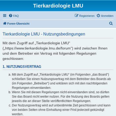
Tierkardiologie LMU
FAQ
Registrieren
Anmelden
S
Foren-Übersicht
u
Tierkardiologie LMU - Nutzungsbedingungen
c
h
Mit dem Zugriff auf „Tierkardiologie LMU“
(„https://www.tierkardiologie.lmu.de/forum“) wird zwischen Ihnen
e
und dem Betreiber ein Vertrag mit folgenden Regelungen
geschlossen:
1. NUTZUNGSVERTRAG
Mit dem Zugriff auf „Tierkardiologie LMU“ (im Folgenden „das Board“)
schließen Sie einen Nutzungsvertrag mit dem Betreiber des Boards ab
(im Folgenden „Betreiber“) und erklären sich mit den nachfolgenden
Regelungen einverstanden.
Wenn Sie mit diesen Regelungen nicht einverstanden sind, so dürfen
Sie das Board nicht weiter nutzen. Für die Nutzung des Boards gelten
jeweils die an dieser Stelle veröffentlichten Regelungen.
Der Nutzungsvertrag wird auf unbestimmte Zeit geschlossen und kann
von beiden Seiten ohne Einhaltung einer Frist jederzeit gekündigt
werden.