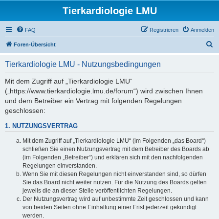
Tierkardiologie LMU
FAQ
Registrieren
Anmelden
S
Foren-Übersicht
u
Tierkardiologie LMU - Nutzungsbedingungen
c
h
Mit dem Zugriff auf „Tierkardiologie LMU“
(„https://www.tierkardiologie.lmu.de/forum“) wird zwischen Ihnen
e
und dem Betreiber ein Vertrag mit folgenden Regelungen
geschlossen:
1. NUTZUNGSVERTRAG
Mit dem Zugriff auf „Tierkardiologie LMU“ (im Folgenden „das Board“)
schließen Sie einen Nutzungsvertrag mit dem Betreiber des Boards ab
(im Folgenden „Betreiber“) und erklären sich mit den nachfolgenden
Regelungen einverstanden.
Wenn Sie mit diesen Regelungen nicht einverstanden sind, so dürfen
Sie das Board nicht weiter nutzen. Für die Nutzung des Boards gelten
jeweils die an dieser Stelle veröffentlichten Regelungen.
Der Nutzungsvertrag wird auf unbestimmte Zeit geschlossen und kann
von beiden Seiten ohne Einhaltung einer Frist jederzeit gekündigt
werden.