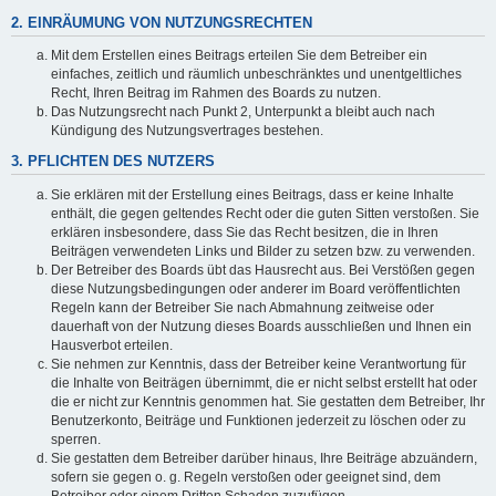
2. EINRÄUMUNG VON NUTZUNGSRECHTEN
Mit dem Erstellen eines Beitrags erteilen Sie dem Betreiber ein
einfaches, zeitlich und räumlich unbeschränktes und unentgeltliches
Recht, Ihren Beitrag im Rahmen des Boards zu nutzen.
Das Nutzungsrecht nach Punkt 2, Unterpunkt a bleibt auch nach
Kündigung des Nutzungsvertrages bestehen.
3. PFLICHTEN DES NUTZERS
Sie erklären mit der Erstellung eines Beitrags, dass er keine Inhalte
enthält, die gegen geltendes Recht oder die guten Sitten verstoßen. Sie
erklären insbesondere, dass Sie das Recht besitzen, die in Ihren
Beiträgen verwendeten Links und Bilder zu setzen bzw. zu verwenden.
Der Betreiber des Boards übt das Hausrecht aus. Bei Verstößen gegen
diese Nutzungsbedingungen oder anderer im Board veröffentlichten
Regeln kann der Betreiber Sie nach Abmahnung zeitweise oder
dauerhaft von der Nutzung dieses Boards ausschließen und Ihnen ein
Hausverbot erteilen.
Sie nehmen zur Kenntnis, dass der Betreiber keine Verantwortung für
die Inhalte von Beiträgen übernimmt, die er nicht selbst erstellt hat oder
die er nicht zur Kenntnis genommen hat. Sie gestatten dem Betreiber, Ihr
Benutzerkonto, Beiträge und Funktionen jederzeit zu löschen oder zu
sperren.
Sie gestatten dem Betreiber darüber hinaus, Ihre Beiträge abzuändern,
sofern sie gegen o. g. Regeln verstoßen oder geeignet sind, dem
Betreiber oder einem Dritten Schaden zuzufügen.