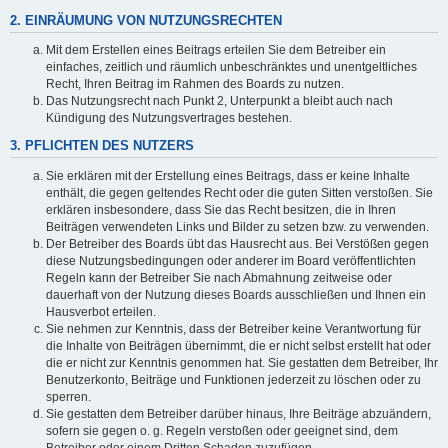
2. EINRÄUMUNG VON NUTZUNGSRECHTEN
Mit dem Erstellen eines Beitrags erteilen Sie dem Betreiber ein
einfaches, zeitlich und räumlich unbeschränktes und unentgeltliches
Recht, Ihren Beitrag im Rahmen des Boards zu nutzen.
Das Nutzungsrecht nach Punkt 2, Unterpunkt a bleibt auch nach
Kündigung des Nutzungsvertrages bestehen.
3. PFLICHTEN DES NUTZERS
Sie erklären mit der Erstellung eines Beitrags, dass er keine Inhalte
enthält, die gegen geltendes Recht oder die guten Sitten verstoßen. Sie
erklären insbesondere, dass Sie das Recht besitzen, die in Ihren
Beiträgen verwendeten Links und Bilder zu setzen bzw. zu verwenden.
Der Betreiber des Boards übt das Hausrecht aus. Bei Verstößen gegen
diese Nutzungsbedingungen oder anderer im Board veröffentlichten
Regeln kann der Betreiber Sie nach Abmahnung zeitweise oder
dauerhaft von der Nutzung dieses Boards ausschließen und Ihnen ein
Hausverbot erteilen.
Sie nehmen zur Kenntnis, dass der Betreiber keine Verantwortung für
die Inhalte von Beiträgen übernimmt, die er nicht selbst erstellt hat oder
die er nicht zur Kenntnis genommen hat. Sie gestatten dem Betreiber, Ihr
Benutzerkonto, Beiträge und Funktionen jederzeit zu löschen oder zu
sperren.
Sie gestatten dem Betreiber darüber hinaus, Ihre Beiträge abzuändern,
sofern sie gegen o. g. Regeln verstoßen oder geeignet sind, dem
Betreiber oder einem Dritten Schaden zuzufügen.