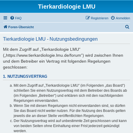
Tierkardiologie LMU
FAQ
Registrieren
Anmelden
S
Foren-Übersicht
u
Tierkardiologie LMU - Nutzungsbedingungen
c
h
Mit dem Zugriff auf „Tierkardiologie LMU“
(„https://www.tierkardiologie.lmu.de/forum“) wird zwischen Ihnen
e
und dem Betreiber ein Vertrag mit folgenden Regelungen
geschlossen:
1. NUTZUNGSVERTRAG
Mit dem Zugriff auf „Tierkardiologie LMU“ (im Folgenden „das Board“)
schließen Sie einen Nutzungsvertrag mit dem Betreiber des Boards ab
(im Folgenden „Betreiber“) und erklären sich mit den nachfolgenden
Regelungen einverstanden.
Wenn Sie mit diesen Regelungen nicht einverstanden sind, so dürfen
Sie das Board nicht weiter nutzen. Für die Nutzung des Boards gelten
jeweils die an dieser Stelle veröffentlichten Regelungen.
Der Nutzungsvertrag wird auf unbestimmte Zeit geschlossen und kann
von beiden Seiten ohne Einhaltung einer Frist jederzeit gekündigt
werden.