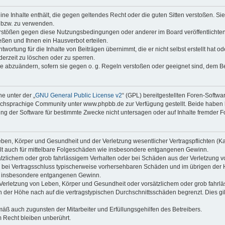
keine Inhalte enthält, die gegen geltendes Recht oder die guten Sitten verstoßen. Si
n bzw. zu verwenden.
erstößen gegen diese Nutzungsbedingungen oder anderer im Board veröffentlicht
ßen und Ihnen ein Hausverbot erteilen.
wortung für die Inhalte von Beiträgen übernimmt, die er nicht selbst erstellt hat 
derzeit zu löschen oder zu sperren.
äge abzuändern, sofern sie gegen o. g. Regeln verstoßen oder geeignet sind, dem 
e unter der „
GNU General Public License v2
“ (GPL) bereitgestellten Foren-Soft
chsprachige Community unter www.phpbb.de zur Verfügung gestellt. Beide haben ke
g der Software für bestimmte Zwecke nicht untersagen oder auf Inhalte fremder F
ben, Körper und Gesundheit und der Verletzung wesentlicher Vertragspflichten (Kard
gilt auch für mittelbare Folgeschäden wie insbesondere entgangenen Gewinn.
ätzlichem oder grob fahrlässigem Verhalten oder bei Schäden aus der Verletzung 
 die bei Vertragsschluss typischerweise vorhersehbaren Schäden und im übrigen de
wie insbesondere entgangenen Gewinn.
erletzung von Leben, Körper und Gesundheit oder vorsätzlichem oder grob fahrläs
der Höhe nach auf die vertragstypischen Durchschnittsschäden begrenzt. Dies gi
mäß auch zugunsten der Mitarbeiter und Erfüllungsgehilfen des Betreibers.
 Recht bleiben unberührt.