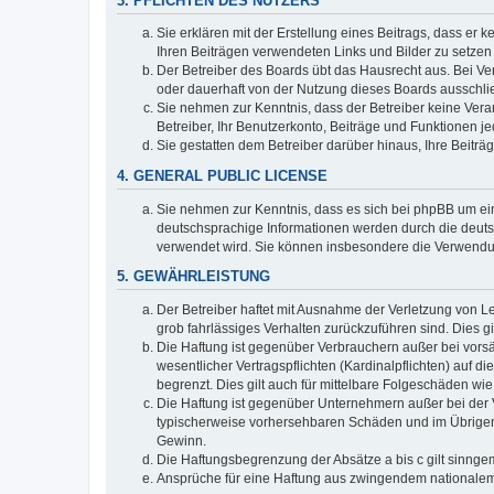
3. PFLICHTEN DES NUTZERS
Sie erklären mit der Erstellung eines Beitrags, dass er 
Ihren Beiträgen verwendeten Links und Bilder zu setze
Der Betreiber des Boards übt das Hausrecht aus. Bei V
oder dauerhaft von der Nutzung dieses Boards ausschlie
Sie nehmen zur Kenntnis, dass der Betreiber keine Verant
Betreiber, Ihr Benutzerkonto, Beiträge und Funktionen je
Sie gestatten dem Betreiber darüber hinaus, Ihre Beitr
4. GENERAL PUBLIC LICENSE
Sie nehmen zur Kenntnis, dass es sich bei phpBB um ein
deutschsprachige Informationen werden durch die deuts
verwendet wird. Sie können insbesondere die Verwendun
5. GEWÄHRLEISTUNG
Der Betreiber haftet mit Ausnahme der Verletzung von Le
grob fahrlässiges Verhalten zurückzuführen sind. Dies 
Die Haftung ist gegenüber Verbrauchern außer bei vors
wesentlicher Vertragspflichten (Kardinalpflichten) auf
begrenzt. Dies gilt auch für mittelbare Folgeschäden 
Die Haftung ist gegenüber Unternehmern außer bei der V
typischerweise vorhersehbaren Schäden und im Übrigen 
Gewinn.
Die Haftungsbegrenzung der Absätze a bis c gilt sinnge
Ansprüche für eine Haftung aus zwingendem nationalem