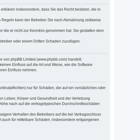
e erklären insbesondere, dass Sie das Recht besitzen, die in
en Regeln kann der Betreiber Sie nach Abmahnung zeitweise
oder die er nicht zur Kenntnis genommen hat. Sie gestatten dem
Betreiber oder einem Dritten Schaden zuzufügen.
ware von phpBB Limited (www.phpbb.com) handelt;
inen Einfluss auf die Art und Weise, wie die Software
oren Einfluss nehmen.
inalpflichten) nur für Schäden, die auf ein vorsätzliches oder
von Leben, Körper und Gesundheit und der Verletzung
r Höhe nach auf die vertragstypischen Durchschnittsschäden
sigem Verhalten des Betreibers auf die bei Vertragsschluss
lt auch für mittelbare Schäden, insbesondere entgangenen