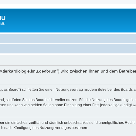
MU
 LMU
www.tierkardiologie.lmu.de/forum“) wird zwischen Ihnen und dem Betreib
 „das Board“) schließen Sie einen Nutzungsvertrag mit dem Betreiber des Boards ab
, so dürfen Sie das Board nicht weiter nutzen. Für die Nutzung des Boards gelten 
sen und kann von beiden Seiten ohne Einhaltung einer Frist jederzeit gekündigt w
iber ein einfaches, zeitlich und räumlich unbeschränktes und unentgeltliches Rech
auch nach Kündigung des Nutzungsvertrages bestehen.